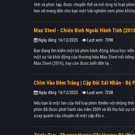
tính và phức tạp, được chuyển thể và mở rộng từ loạt phi
hẹn sẽ mang đến cho bạn một trải nghiệm xem phim không t
Max Steel - Chiến Binh Ngoài Hành Tinh (20
Ngày đăng: 16/12/2025
Lượt xem: 7398
Bạn đang tìm kiếm một bộ phim hành động, khoa học viễn t
một sự tái khởi động của thương hiệu Max Steel nổi tiếng 
Max Steel (2016), hay còn được biết đến tạ ...
Chìm Vào Đêm Trắng | Cặp Đôi Sát Nhân - Bộ P
Ngày đăng: 16/12/2025
Lượt xem: 7238
Nếu bạn là một fan của thể loại phim thriller với những tì
phim đã được phát hành vào năm 2009 và đã thu hút sự chú
xoay quanh câu chuyện về một cặp đôi c ...