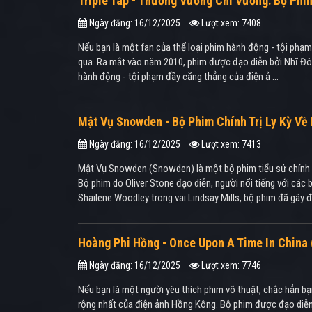
Triple Tap - Thương Vương Chi Vương: Bộ Ph
Ngày đăng: 16/12/2025
Lượt xem: 7408
Nếu bạn là một fan của thể loại phim hành động - tội phạm
qua. Ra mắt vào năm 2010, phim được đạo diễn bởi Nhĩ Đôn
hành động - tội phạm đầy căng thẳng của điện ả ...
Mật Vụ Snowden - Bộ Phim Chính Trị Ly Kỳ V
Ngày đăng: 16/12/2025
Lượt xem: 7413
Mật Vụ Snowden (Snowden) là một bộ phim tiểu sử chính tr
Bộ phim do Oliver Stone đạo diễn, người nổi tiếng với các 
Shailene Woodley trong vai Lindsay Mills, bộ phim đã gây đ
Hoàng Phi Hồng - Once Upon A Time In China 
Ngày đăng: 16/12/2025
Lượt xem: 7746
Nếu bạn là một người yêu thích phim võ thuật, chắc hẳn b
rộng nhất của điện ảnh Hồng Kông. Bộ phim được đạo diễn b