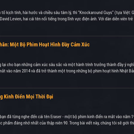
ố kịch tính, hài hước và chiều sâu tâm lý, thì "Knockaround Guys" (tựa Việt: 
id Levien, hai cái tên nổi tiếng trong lĩnh vực điện ảnh. Với dàn diễn viên trẻ
hân: Một Bộ Phim Hoạt Hình Đầy Cảm Xúc
lại cho bạn những cảm xúc sâu sắc và một hành trình trưởng thành đầy ý nghĩ
 mắt vào năm 2014 và đã trở thành một trong những bộ phim hoạt hình Nhật Bản
g Kinh Điển Mọi Thời Đại
 bạn đã từng nghe đến cái tên Eraser - một bộ phim kinh điển ra mắt vào năm 
phẩm đáng nhớ nhất của thập niên 90. Trong bài viết này, chúng tôi sẽ giới t