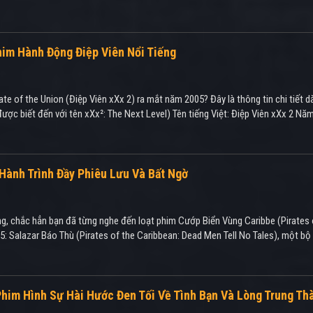
Phim Hành Động Điệp Viên Nổi Tiếng
e of the Union (Điệp Viên xXx 2) ra mắt năm 2005? Đây là thông tin chi tiết d
được biết đến với tên xXx²: The Next Level) Tên tiếng Việt: Điệp Viên xXx 2 Nă
 Hành Trình Đầy Phiêu Lưu Và Bất Ngờ
ng, chắc hẳn bạn đã từng nghe đến loạt phim Cướp Biển Vùng Caribbe (Pirates o
5: Salazar Báo Thù (Pirates of the Caribbean: Dead Men Tell No Tales), một b
Phim Hình Sự Hài Hước Đen Tối Về Tình Bạn Và Lòng Trung Th