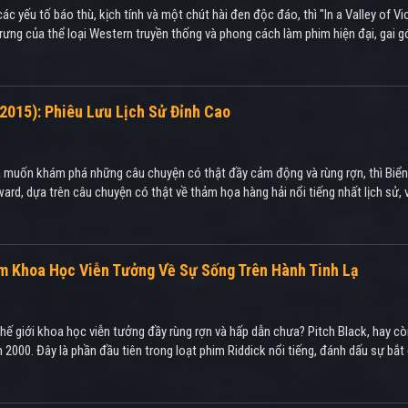
các yếu tố báo thù, kịch tính và một chút hài đen độc đáo, thì "In a Valley of
trưng của thể loại Western truyền thống và phong cách làm phim hiện đại, gai g
(2015): Phiêu Lưu Lịch Sử Đỉnh Cao
 và muốn khám phá những câu chuyện có thật đầy cảm động và rùng rợn, thì Biển
d, dựa trên câu chuyện có thật về thảm họa hàng hải nổi tiếng nhất lịch sử, 
hẩm Khoa Học Viễn Tưởng Về Sự Sống Trên Hành Tinh Lạ
 giới khoa học viễn tưởng đầy rùng rợn và hấp dẫn chưa? Pitch Black, hay còn 
 2000. Đây là phần đầu tiên trong loạt phim Riddick nổi tiếng, đánh dấu sự bắ