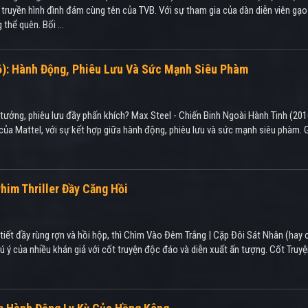
m truyền hình đình đám cùng tên của TVB. Với sự tham gia của dàn diễn viên g
hể quên. Bối ...
16): Hành Động, Phiêu Lưu Và Sức Mạnh Siêu Phàm
ưởng, phiêu lưu đầy phấn khích? Max Steel - Chiến Binh Ngoài Hành Tinh (2016
của Mattel, với sự kết hợp giữa hành động, phiêu lưu và sức mạnh siêu phàm. G
him Thriller Đầy Căng Hồi
nh tiết đầy rùng rợn và hồi hộp, thì Chìm Vào Đêm Trắng | Cặp Đôi Sát Nhân (hay
 ý của nhiều khán giả với cốt truyện độc đáo và diễn xuất ấn tượng. Cốt Tr