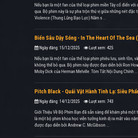
Nếu bạn là một fan của thể loại phim miền Tây cổ điển với 
qua. Bộ phim này là sự pha trộn thú vị giữa những nét đặc 
Violence (Thung Lũng Bạo Lực) Năm s ...
Biển Sâu Dậy Sóng - In The Heart Of The Sea 
Ngày đăng: 15/12/2025
Lượt xem: 425
Nếu bạn là một fan của thể loại phim phiêu lưu, sinh tồn,
không thể bỏ qua. Bộ phim này được đạo diễn bởi Ron Howar
Moby Dick của Herman Melville. Tóm Tắt Nội Dung Chính ...
Pitch Black - Quái Vật Hành Tinh Lạ: Siêu P
Ngày đăng: 14/12/2025
Lượt xem: 743
Giới Thiệu Về Bộ Phim Bạn đã sẵn sàng để khám phá một thế
là một bộ phim khoa học viễn tưởng kinh dị ra mắt vào năm
được đạo diễn bởi Andrew C. McGibson ...