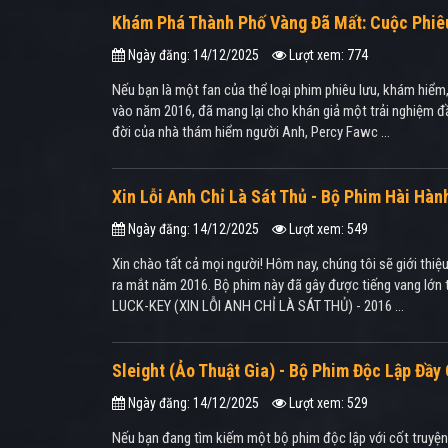
Khám Phá Thành Phố Vàng Đã Mất: Cuộc Phiê
Ngày đăng: 14/12/2025
Lượt xem: 774
Nếu bạn là một fan của thể loại phim phiêu lưu, khám hiểm
vào năm 2016, đã mang lại cho khán giả một trải nghiệm đ
đời của nhà thám hiểm người Anh, Percy Fawc ...
Xin Lỗi Anh Chỉ Là Sát Thủ - Bộ Phim Hài H
Ngày đăng: 14/12/2025
Lượt xem: 549
Xin chào tất cả mọi người! Hôm nay, chúng tôi sẽ giới thi
ra mắt năm 2016. Bộ phim này đã gây được tiếng vang lớn t
LUCK-KEY (XIN LỖI ANH CHỈ LÀ SÁT THỦ) - 2016 ...
Sleight (Ảo Thuật Gia) - Bộ Phim Độc Lập Đầ
Ngày đăng: 14/12/2025
Lượt xem: 529
Nếu bạn đang tìm kiếm một bộ phim độc lập với cốt truyện 