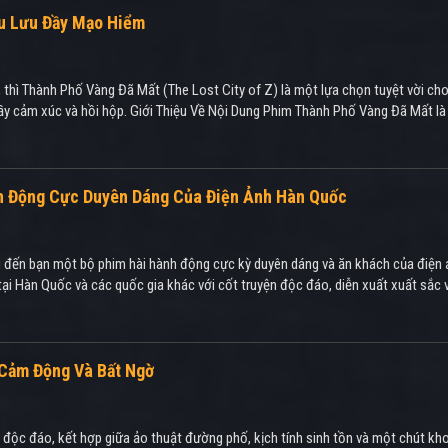
u Lưu Đầy Mạo Hiểm
, thì Thành Phố Vàng Đã Mất (The Lost City of Z) là một lựa chọn tuyệt vời c
ầy cảm xúc và hồi hộp. Giới Thiệu Về Nội Dung Phim Thành Phố Vàng Đã Mất là 
ành Động Cực Duyên Dáng Của Điện Ảnh Hàn Quốc
ệu đến bạn một bộ phim hài hành động cực kỳ duyên dáng và ăn khách của điện 
ại Hàn Quốc và các quốc gia khác với cốt truyện độc đáo, diễn xuất xuất sắc v
y Cảm Động Và Bất Ngờ
độc đáo, kết hợp giữa ảo thuật đường phố, kịch tính sinh tồn và một chút khoa