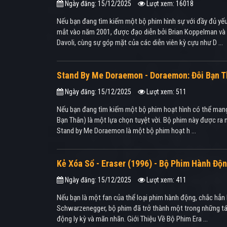
Ngày đăng: 15/12/2025
Lượt xem: 16018
Nếu bạn đang tìm kiếm một bộ phim hình sự với đầy đủ yếu t
mắt vào năm 2001, được đạo diễn bởi Brian Koppelman và Dav
Davoli, cùng sự góp mặt của các diễn viên kỳ cựu như D ...
Stand By Me Doraemon - Doraemon: Đôi Bạn T
Ngày đăng: 15/12/2025
Lượt xem: 511
Nếu bạn đang tìm kiếm một bộ phim hoạt hình có thể mang 
Bạn Thân) là một lựa chọn tuyệt vời. Bộ phim này được ra
Stand by Me Doraemon là một bộ phim hoạt h ...
Kẻ Xóa Sổ - Eraser (1996) - Bộ Phim Hành Độn
Ngày đăng: 15/12/2025
Lượt xem: 411
Nếu bạn là một fan của thể loại phim hành động, chắc hẳn
Schwarzenegger, bộ phim đã trở thành một trong những tác 
động ly kỳ và mãn nhãn. Giới Thiệu Về Bộ Phim Era ...