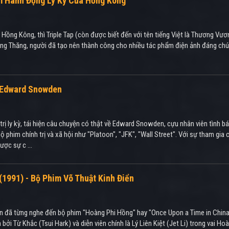
im Hành Động Ly Kỳ Của Hồng Kông
 Hồng Kông, thì Triple Tap (còn được biết đến với tên tiếng Việt là Thương V
g Thăng, người đã tạo nên thành công cho nhiều tác phẩm điện ảnh đáng chú ý
ề Edward Snowden
ị ly kỳ, tái hiện câu chuyện có thật về Edward Snowden, cựu nhân viên tình b
bộ phim chính trị và xã hội như "Platoon", "JFK", "Wall Street". Với sự tham 
ược sự c ...
(1991) - Bộ Phim Võ Thuật Kinh Điển
ạn đã từng nghe đến bộ phim "Hoàng Phi Hồng" hay "Once Upon a Time in China
ởi Từ Khắc (Tsui Hark) và diễn viên chính là Lý Liên Kiệt (Jet Li) trong vai 