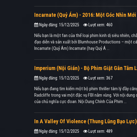
Incarnate (Quỷ Ám) - 2016: Một Góc Nhìn Mới
Ngày đăng: 15/12/2025
Lượt xem: 460
Nếu bạn là một fan của thể loại phim kinh dị siêu nhiên, 
đạo diễn và sản xuất bởi Blumhouse Productions – một cái
Incarnate (Quỷ Ám) Incarnate (hay Quỷ Á ...
Imperium (Nội Gián) - Bộ Phim Giật Gân Tâm 
Ngày đăng: 15/12/2025
Lượt xem: 367
Nếu bạn đang tìm kiếm một bộ phim thriller tâm lý đầy căng
Radcliffe trong vai một đặc vụ FBI nằm vùng. Với nội dung
của chủ nghĩa cực đoan. Nội Dung Chính Của Phim ...
In A Valley Of Violence (Thung Lũng Bạo Lực
Ngày đăng: 15/12/2025
Lượt xem: 489