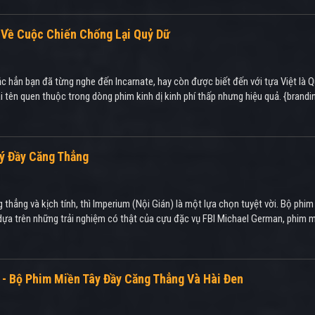
 Về Cuộc Chiến Chống Lại Quỷ Dữ
chắc hẳn bạn đã từng nghe đến Incarnate, hay còn được biết đến với tựa Việt l
 tên quen thuộc trong dòng phim kinh dị kinh phí thấp nhưng hiệu quả. {brand
Lý Đầy Căng Thẳng
 thẳng và kịch tính, thì Imperium (Nội Gián) là một lựa chọn tuyệt vời. Bộ phi
 dựa trên những trải nghiệm có thật của cựu đặc vụ FBI Michael German, phim m
) - Bộ Phim Miền Tây Đầy Căng Thẳng Và Hài Đen