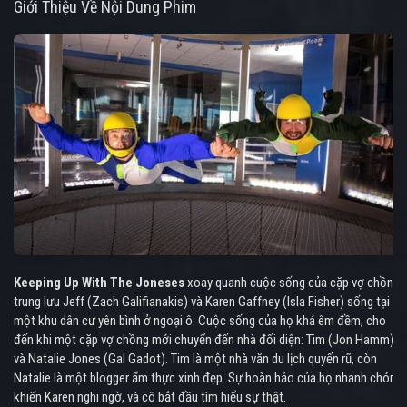
Giới Thiệu Về Nội Dung Phim
Keeping Up With The Joneses
xoay quanh cuộc sống của cặp vợ chồng
trung lưu Jeff (Zach Galifianakis) và Karen Gaffney (Isla Fisher) sống tại
một khu dân cư yên bình ở ngoại ô. Cuộc sống của họ khá êm đềm, cho
đến khi một cặp vợ chồng mới chuyển đến nhà đối diện: Tim (Jon Hamm)
và Natalie Jones (Gal Gadot). Tim là một nhà văn du lịch quyến rũ, còn
Natalie là một blogger ẩm thực xinh đẹp. Sự hoàn hảo của họ nhanh chóng
khiến Karen nghi ngờ, và cô bắt đầu tìm hiểu sự thật.