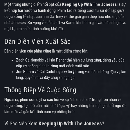
Một trong những điểm nổi bật của
Keeping Up With The Joneses
là sự
kết hợp hài hước và hành động. Phim tạo ra tiếng cười từ sự đối lập giữa
cuộc sống tẻ nhạt của nhà Gaffney và thế giới gián điệp hào nhoáng của
nhà Joneses. Sự vụng về của Jeff và Karen khi tham gia vào các nhiệm vụ
mật tạo ra nhiều tình huống khó đỡ.
Dàn Diễn Viên Xuất Sắc
Dàn diễn viên của phim cũng là một điểm cộng lớn:
Zach Galifianakis và Isla Fisher thể hiện sự lúng túng, đáng yêu của
cặp vợ chồng bình thường một cách xuất sắc.
Jon Hamm và Gal Gadot cực kỳ ăn ý trong vai diễn những đặc vụ lạnh
lùng, quyến rũ và đầy chuyên nghiệp.
Thông Điệp Về Cuộc Sống
Ngoài ra, phim còn đặt ra câu hỏi về sự "nhàm chán" trong hôn nhân và
cuộc sống, liệu có cần một chút "gia vị" hay những trải nghiệm bất ngờ để
làm mới và gắn kết tình cảm vợ chồng hơn.
Vì Sao Nên Xem
Keeping Up With The Joneses
?