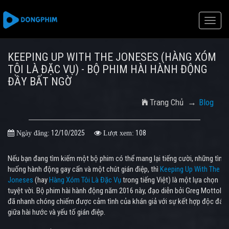
Toggle
naviga
KEEPING UP WITH THE JONESES (HÀNG XÓM
TÔI LÀ ĐẶC VỤ) - BỘ PHIM HÀI HÀNH ĐỘNG
ĐẦY BẤT NGỜ
Trang Chủ
Blog
12/10/2025
108
Ngày đăng:
Lượt xem:
Nếu bạn đang tìm kiếm một bộ phim có thể mang lại tiếng cười, những tình
huống hành động gay cấn và một chút gián điệp, thì
Keeping Up With The
Joneses
(hay
Hàng Xóm Tôi Là Đặc Vụ
trong tiếng Việt) là một lựa chọn
tuyệt vời. Bộ phim hài hành động năm 2016 này, đạo diễn bởi Greg Mottola,
đã nhanh chóng chiếm được cảm tình của khán giả với sự kết hợp độc đáo
giữa hài hước và yếu tố gián điệp.