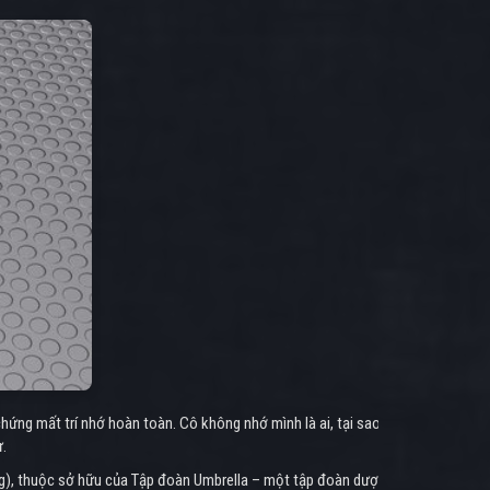
 chứng mất trí nhớ hoàn toàn. Cô không nhớ mình là ai, tại sao
ự.
 Ong), thuộc sở hữu của Tập đoàn Umbrella – một tập đoàn dược