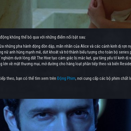
h động không thể bỏ qua với những điểm nổi bật sau:
a những pha hành động dồn dập, mãn nhãn của Alice và các cảnh kinh dị rợn ngư
ng nữ anh hùng mạnh mẽ, dứt khoát và trở thành biểu tượng cho toàn bộ series 
 nghiệm dưới lòng đất The Hive tạo cảm giác bị mắc kẹt, gia tăng yếu tố kinh dị v
g lớn về mặt thương mại, mở đường cho hàng loạt phần tiếp theo và biến Residen
tiếp theo, bạn có thể tìm xem trên
Động Phim
, nơi cung cấp các bộ phim chất 