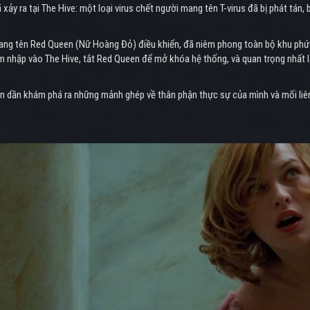
ảy ra tại The Hive: một loại virus chết người mang tên T-virus đã bị phát tán,
ang tên Red Queen (Nữ Hoàng Đỏ) điều khiển, đã niêm phong toàn bộ khu phức h
 nhập vào The Hive, tắt Red Queen để mở khóa hệ thống, và quan trọng nhất là t
ần dần khám phá ra những mảnh ghép về thân phận thực sự của mình và mối liên