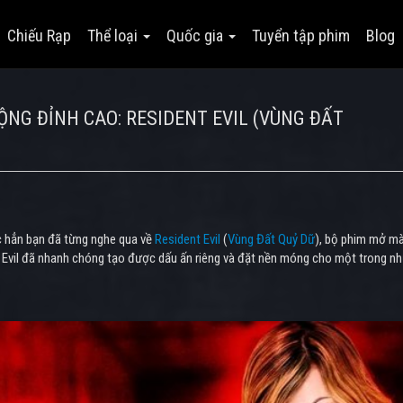
Chiếu Rạp
Thể loại
Quốc gia
Tuyển tập phim
Blog
NG ĐỈNH CAO: RESIDENT EVIL (VÙNG ĐẤT
ắc hẳn bạn đã từng nghe qua về
Resident Evil
(
Vùng Đất Quỷ Dữ
), bộ phim mở màn
 Evil đã nhanh chóng tạo được dấu ấn riêng và đặt nền móng cho một trong 