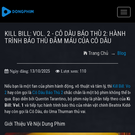
Toggle
naviga
KILL BILL: VOL. 2 - CÔ DÂU BÁO THÙ 2: HÀNH
TRÌNH BÁO THÙ ĐẪM MÁU CỦA CÔ DÂU
Trang Chủ
Blog
13/10/2025
110
Ngày đăng:
Lượt xem:
Nếu bạn là một fan của phim hành động, võ thuật và tâm lý, thì
Kill Bill: Vol.
2
hay còn gọi là
Cô Dâu Báo Thù 2
chắc chắn là một bộ phim không thể bỏ
qua. Đạo diễn bởi Quentin Tarantino, bộ phim này là phần tiếp theo của
Kill
Bill: Vol. 1
và tiếp tục hành trình báo thù của nhân vật chính Beatrix Kiddo,
hay còn gọi là Cô Dâu, do Uma Thurman thủ vai.
Giới Thiệu Về Nội Dung Phim