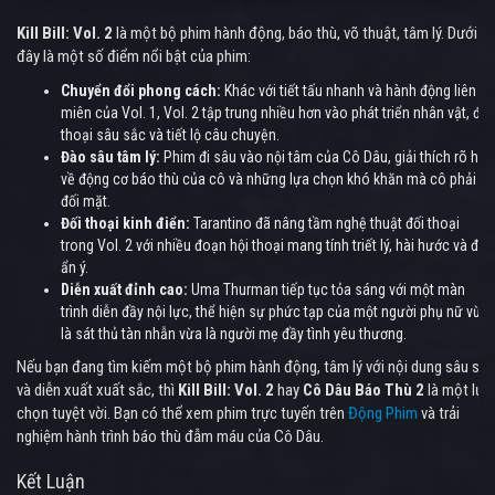
Kill Bill: Vol. 2
là một bộ phim hành động, báo thù, võ thuật, tâm lý. Dưới
đây là một số điểm nổi bật của phim:
Chuyển đổi phong cách:
Khác với tiết tấu nhanh và hành động liên
miên của Vol. 1, Vol. 2 tập trung nhiều hơn vào phát triển nhân vật, đối
thoại sâu sắc và tiết lộ câu chuyện.
Đào sâu tâm lý:
Phim đi sâu vào nội tâm của Cô Dâu, giải thích rõ hơn
về động cơ báo thù của cô và những lựa chọn khó khăn mà cô phải
đối mặt.
Đối thoại kinh điển:
Tarantino đã nâng tầm nghệ thuật đối thoại
trong Vol. 2 với nhiều đoạn hội thoại mang tính triết lý, hài hước và đầy
ẩn ý.
Diễn xuất đỉnh cao:
Uma Thurman tiếp tục tỏa sáng với một màn
trình diễn đầy nội lực, thể hiện sự phức tạp của một người phụ nữ vừa
là sát thủ tàn nhẫn vừa là người mẹ đầy tình yêu thương.
Nếu bạn đang tìm kiếm một bộ phim hành động, tâm lý với nội dung sâu sắc
và diễn xuất xuất sắc, thì
Kill Bill: Vol. 2
hay
Cô Dâu Báo Thù 2
là một lựa
chọn tuyệt vời. Bạn có thể xem phim trực tuyến trên
Động Phim
và trải
nghiệm hành trình báo thù đẫm máu của Cô Dâu.
Kết Luận