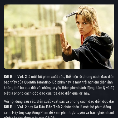
Kill Bill: Vol. 2
là một bộ phim xuất sắc, thể hiện rõ phong cách đạo diễn
bậc thầy của Quentin Tarantino. Bộ phim này là một trải nghiệm điện ảnh
không thể bỏ qua đối với những ai yêu thích phim hành động, tâm lý và đặc
biệt là phong cách độc đáo của "gã đạo diễn quái dị" này.
Với nội dung sâu sắc, diễn xuất xuất sắc và phong cách đạo diễn độc đáo,
Kill Bill: Vol. 2
hay
Cô Dâu Báo Thù 2
chắc chắn là một bộ phim đáng
xem. Hãy truy cập Động Phim để xem phim trực tuyến và trải nghiệm hành
trình báo thù đẫm máu của Cô Dâu.