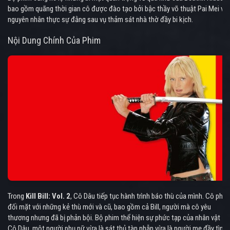
bao gồm quãng thời gian cô được đào tạo bởi bậc thầy võ thuật Pai Mei và
nguyên nhân thực sự đằng sau vụ thảm sát nhà thờ đầy bi kịch.
Nội Dung Chính Của Phim
Trong
Kill Bill: Vol. 2
, Cô Dâu tiếp tục hành trình báo thù của mình. Cô phải
đối mặt với những kẻ thù mới và cũ, bao gồm cả Bill, người mà cô yêu
thương nhưng đã bị phản bội. Bộ phim thể hiện sự phức tạp của nhân vật
Cô Dâu, một người phụ nữ vừa là sát thủ tàn nhẫn vừa là người mẹ đầy tình