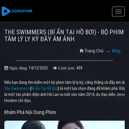
Toggle
naviga
THE SWIMMERS (BÍ ẨN TẠI HỒ BƠI) - BỘ PHIM
TÂM LÝ LY KỲ ĐẦY ÁM ẢNH
Trang Chủ
Blog
14/12/2025
439
Ngày đăng:
Lượt xem:
Nếu bạn đang tìm kiếm một bộ phim tâm lý ly kỳ, căng thẳng và đầy ám ảnh,
The Swimmers
(
Bí Ẩn Tại Hồ Bơi
)
là một lựa chọn đáng để khám phá. Đây
là một tác phẩm điện ảnh Hà Lan ra mắt vào năm 2014, do đạo diễn Jeroen
Houben chỉ đạo.
Khám Phá Nội Dung Phim