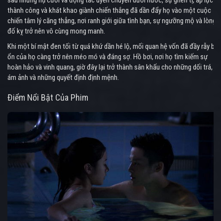
sau những nụ cười và động tác uyển chuyển dưới nước, sự ghen tị, áp lực
thành công và khát khao giành chiến thắng đã dần đẩy họ vào một cuộc
chiến tâm lý căng thẳng, nơi ranh giới giữa tình bạn, sự ngưỡng mộ và lòng
đố kỵ trở nên vô cùng mong manh.
Khi một bí mật đen tối từ quá khứ dần hé lộ, mối quan hệ vốn đã đầy rẫy bất
ổn của họ càng trở nên méo mó và đáng sợ. Hồ bơi, nơi họ tìm kiếm sự
hoàn hảo và vinh quang, giờ đây lại trở thành sân khấu cho những dối trá,
ám ảnh và những quyết định định mệnh.
Điểm Nổi Bật Của Phim