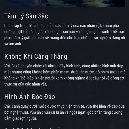
Tâm Lý Sâu Sắc
Phim tập trung khai thác chiều sâu tâm lý của các nhân vật, khám phá
những mặt tối của sự ám ảnh, sự hoàn hảo và áp lực cạnh tranh. Thể loại
phim tâm lý giật gân này sẽ mang đến cho bạn những trải nghiệm đáng nhớ
và ám ảnh.
Không Khí Căng Thẳng
Với lối kể chuyện chậm rãi nhưng đầy kịch tính, cùng những hình ảnh đẹp
mắt nhưng cũng không kém phần ma mị dưới làn nước, bộ phim tạo ra một
không khí hồi hộp, khiến người xem không ngừng đặt câu hỏi về động cơ
thực sự của các nhân vật.
Hình Ảnh Độc Đáo
Các cảnh quay dưới nước được thực hiện tinh tế, vừa thể hiện vẻ đẹp của
bơi nghệ thuật, vừa ẩn chứa sự bí ẩn và ngột ngạt, góp phần tăng cường
cảm giác rợn người.