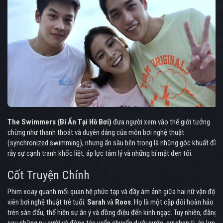
The Swimmers (Bí Ẩn Tại Hồ Bơi)
đưa người xem vào thế giới tưởng
chừng như thanh thoát và duyên dáng của môn bơi nghệ thuật
(synchronized swimming), nhưng ẩn sâu bên trong là những góc khuất đầy
rẫy sự cạnh tranh khốc liệt, áp lực tâm lý và những bí mật đen tối.
Cốt Truyện Chính
Phim xoay quanh mối quan hệ phức tạp và đầy ám ảnh giữa hai nữ vận động
viên bơi nghệ thuật trẻ tuổi:
Sarah
và
Roos
. Họ là một cặp đôi hoàn hảo
trên sàn đấu, thể hiện sự ăn ý và đồng điệu đến kinh ngạc. Tuy nhiên, đằng