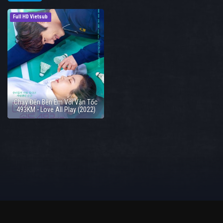
Full HD Vietsub
Chạy Đến Bên Em Với Vận Tốc
493KM - Love All Play (2022)