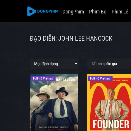
DongPhim
Phim Bộ
Phim Lẻ
ĐẠO DIỄN: JOHN LEE HANCOCK
Full HD Vietsub
Full HD Vietsub