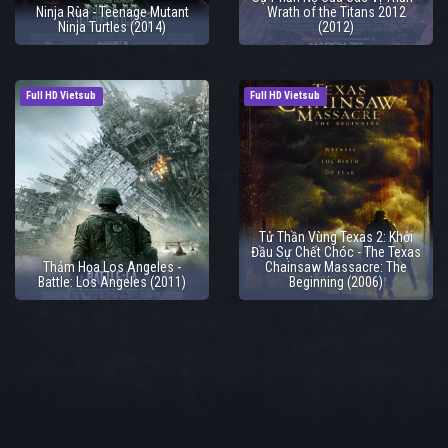
Ninja Rùa - Teenage Mutant
Wrath of the Titans 2012
Ninja Turtles (2014)
(2012)
Full HD Vietsub
Full HD Vietsub
Tử Thần Vùng Texas 2: Khởi
Đầu Sự Chết Chóc - The Texas
Thảm Họa Los Angeles -
Chainsaw Massacre: The
Battle: Los Angeles (2011)
Beginning (2006)