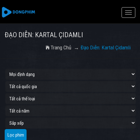
Toggle
naviga
ĐẠO DIỄN: KARTAL ÇIDAMLI
Trang Chủ
Đạo Diễn: Kartal Çidamli
Lọc phim