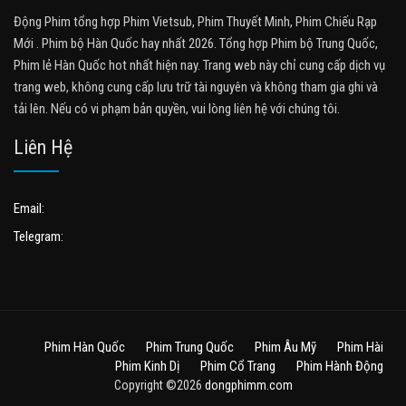
Động Phim tổng hợp Phim Vietsub, Phim Thuyết Minh, Phim Chiếu Rạp
Mới . Phim bộ Hàn Quốc hay nhất 2026. Tổng hợp Phim bộ Trung Quốc,
Phim lẻ Hàn Quốc hot nhất hiện nay. Trang web này chỉ cung cấp dịch vụ
trang web, không cung cấp lưu trữ tài nguyên và không tham gia ghi và
tải lên. Nếu có vi phạm bản quyền, vui lòng liên hệ với chúng tôi.
Liên Hệ
Email:
Telegram:
Phim Hàn Quốc
Phim Trung Quốc
Phim Âu Mỹ
Phim Hài
Phim Kinh Dị
Phim Cổ Trang
Phim Hành Động
Copyright ©2026
dongphimm.com