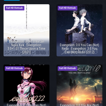
Full HD Vietsub
Full HD Vietsub
Evangelion: 3.0+1.0 Ba Lần
Ngày Xưa - Evangelion:
Evangelion: 3.0 You Can (Not)
3.0+1.01 Thrice Upon a Time
Redo - Evangelion: 3.0 You
(2021)
Can (Not) Redo (2012)
Full HD Vietsub
Full HD Vietsub
Evangelion: 2.0 You Can (Not)
Evangelion: 1.0 You Are (Not)