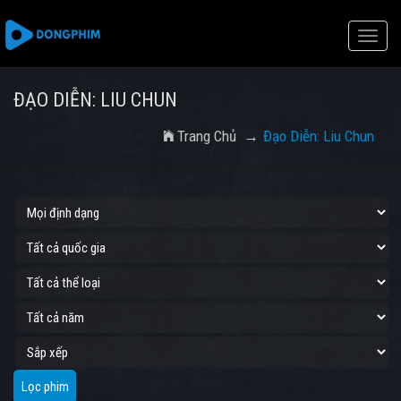
Toggle
naviga
ĐẠO DIỄN: LIU CHUN
Trang Chủ
Đạo Diễn: Liu Chun
Lọc phim