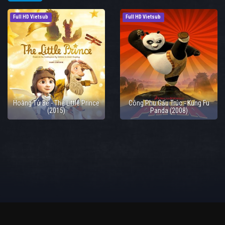
Full HD Vietsub
Full HD Vietsub
Hoàng Tử Bé - The Little Prince
Công Phu Gấu Trúc - Kung Fu
(2015)
Panda (2008)