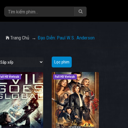
Trang Chủ
Đạo Diễn: Paul W.S. Anderson
Lọc phim
Full HD Vietsub
Full HD Vietsub