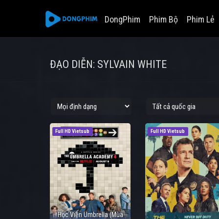
DongPhim
Phim Bộ
Phim Lẻ
ĐẠO DIỄN: SYLVAIN WHITE
Full HD Vietsub
Full HD Vietsub
Học Viện Umbrella (Mùa