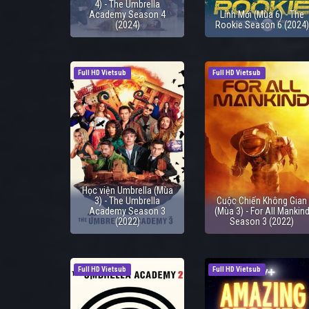
4) - The Umbrella
Academy Season 4
Lính Mới (Mùa 6) - The
(2024)
Rookie Season 6 (2024)
Full HD Vietsub
Full HD Vietsub
Học viện Umbrella (Mùa
3) - The Umbrella
Cuộc Chiến Không Gian
Academy Season 3
(Mùa 3) - For All Mankin
(2022)
Season 3 (2022)
Full HD Vietsub
Full HD Vietsub