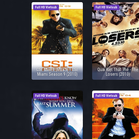
Full HD Vietsub
Full HD Vietsub
CSI: Miami (Mùa 9) - CSI:
Quái Kiệt Thất Thế - The
Miami Season 9 (2010)
Losers (2010)
Full HD Vietsub
Full HD Vietsub