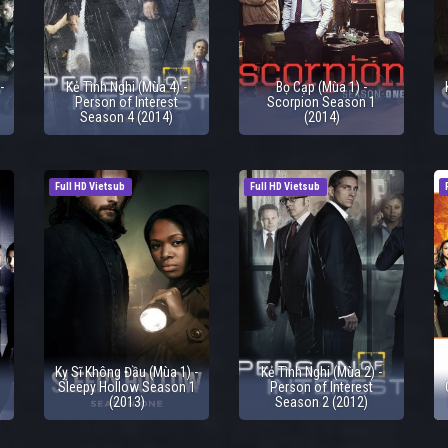
-
Kẻ Tình Nghi (Mùa 4) -
Bọ Cạp (Mùa 1) -
Person of Interest
Scorpion Season 1
Season 4 (2014)
(2014)
Full HD Vietsub
Full HD Vietsub
Kỵ Sĩ Không Đầu (Mùa 1) -
Kẻ Tình Nghi (Mùa 2) -
Sleepy Hollow Season 1
Person of Interest
(2013)
Season 2 (2012)