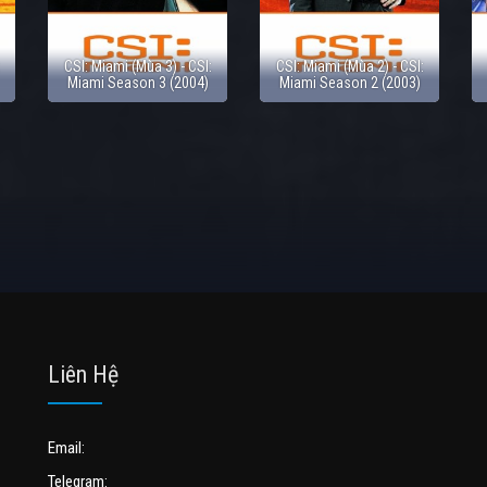
CSI: Miami (Mùa 3) - CSI:
CSI: Miami (Mùa 2) - CSI:
Miami Season 3 (2004)
Miami Season 2 (2003)
Liên Hệ
Email:
Telegram: