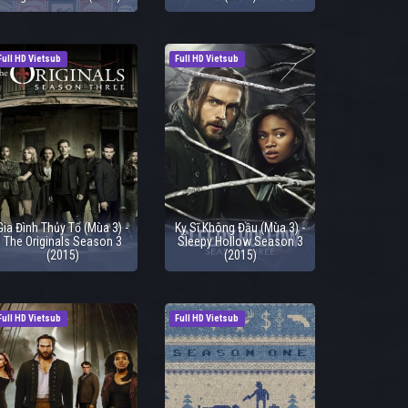
Full HD Vietsub
Full HD Vietsub
Gia Đình Thủy Tổ (Mùa 3) -
Kỵ Sĩ Không Đầu (Mùa 3) -
The Originals Season 3
Sleepy Hollow Season 3
(2015)
(2015)
Full HD Vietsub
Full HD Vietsub