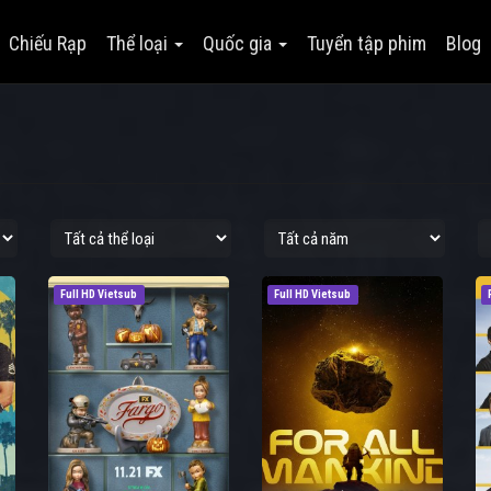
Chiếu Rạp
Thể loại
Quốc gia
Tuyển tập phim
Blog
Full HD Vietsub
Full HD Vietsub