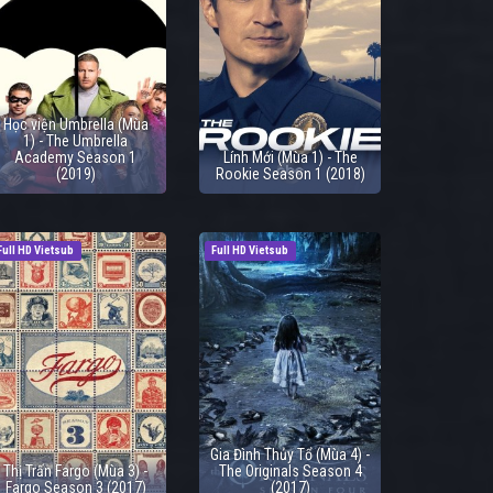
Học viện Umbrella (Mùa
1) - The Umbrella
Academy Season 1
Lính Mới (Mùa 1) - The
(2019)
Rookie Season 1 (2018)
Full HD Vietsub
Full HD Vietsub
Gia Đình Thủy Tổ (Mùa 4) -
Thị Trấn Fargo (Mùa 3) -
The Originals Season 4
Fargo Season 3 (2017)
(2017)