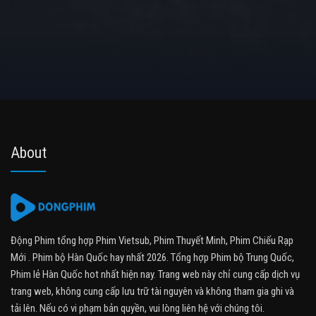
About
Động Phim tổng hợp Phim Vietsub, Phim Thuyết Minh, Phim Chiếu Rạp
Mới . Phim bộ Hàn Quốc hay nhất 2026. Tổng hợp Phim bộ Trung Quốc,
Phim lẻ Hàn Quốc hot nhất hiện nay. Trang web này chỉ cung cấp dịch vụ
trang web, không cung cấp lưu trữ tài nguyên và không tham gia ghi và
tải lên. Nếu có vi phạm bản quyền, vui lòng liên hệ với chúng tôi.