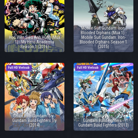
Mobile Suit Gundam: Iron-
Blooded Orphans (Mùa 1) -
Học Viện Siêu Anh Hùng (Mùa
Mobile Suit Gundam: Iron-
1) - My Hero Academia
Blooded Orphans Season 1
Season 1 (2016)
(2015)
Full HD Vietsub
Full HD Vietsub
Chiến Binh Gundam: Try -
Gundam Build Fighters Try
Gundam Build Fighters -
(2014)
Gundam Build Fighters (2013)