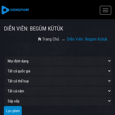
Toggle
naviga
DIỄN VIÊN: BEGÜM KÜTÜK
Trang Chủ
Diễn Viên: Begüm Kütük
Lọc phim