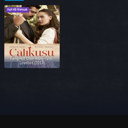
Full HD Vietsub
Tiếng Hót Chim Hồng Tước -
Lovebird (2013)