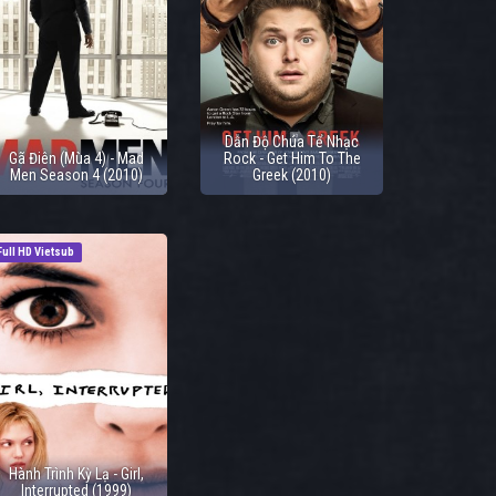
Dẫn Độ Chúa Tể Nhạc
Gã Điên (Mùa 4) - Mad
Rock - Get Him To The
Men Season 4 (2010)
Greek (2010)
Full HD Vietsub
Hành Trình Kỳ Lạ - Girl,
Interrupted (1999)