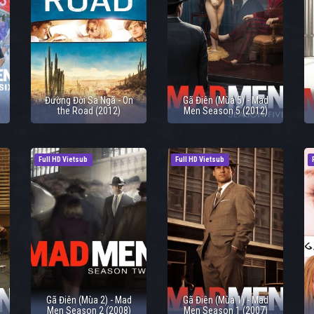
Đường Đời Sa Ngã - On
Gã Điên (Mùa 5) - Mad
the Road (2012)
Men Season 5 (2012)
Full HD Vietsub
Full HD Vietsub
Gã Điên (Mùa 2) - Mad
Gã Điên (Mùa 1) - Mad
Men Season 2 (2008)
Men Season 1 (2007)