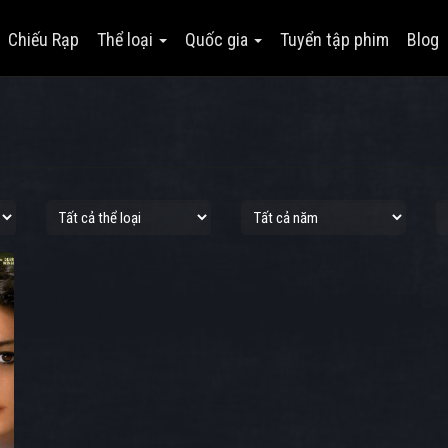
Chiếu Rạp
Thể loại
Quốc gia
Tuyển tập phim
Blog