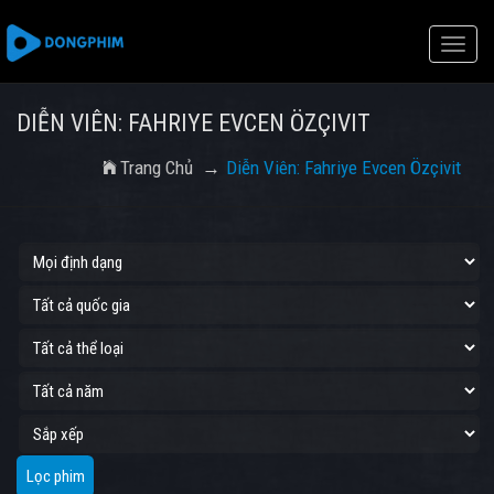
Toggle
naviga
DIỄN VIÊN: FAHRIYE EVCEN ÖZÇIVIT
Trang Chủ
Diễn Viên: Fahriye Evcen Özçivit
Lọc phim