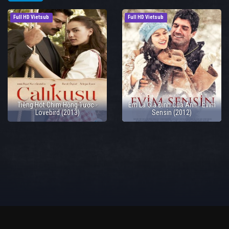
Full HD Vietsub
Full HD Vietsub
Tiếng Hót Chim Hồng Tước -
Em Là Gia Đình Của Anh - Evim
Lovebird (2013)
Sensin (2012)