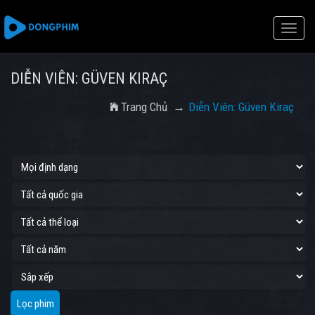
Toggle
naviga
DIỄN VIÊN: GÜVEN KIRAÇ
Trang Chủ
Diễn Viên: Güven Kiraç
Lọc phim