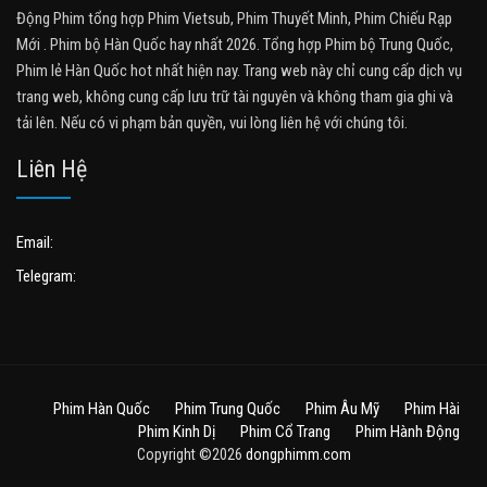
Động Phim tổng hợp Phim Vietsub, Phim Thuyết Minh, Phim Chiếu Rạp
Mới . Phim bộ Hàn Quốc hay nhất 2026. Tổng hợp Phim bộ Trung Quốc,
Phim lẻ Hàn Quốc hot nhất hiện nay. Trang web này chỉ cung cấp dịch vụ
trang web, không cung cấp lưu trữ tài nguyên và không tham gia ghi và
tải lên. Nếu có vi phạm bản quyền, vui lòng liên hệ với chúng tôi.
Liên Hệ
Email:
Telegram:
Phim Hàn Quốc
Phim Trung Quốc
Phim Âu Mỹ
Phim Hài
Phim Kinh Dị
Phim Cổ Trang
Phim Hành Động
Copyright ©2026
dongphimm.com