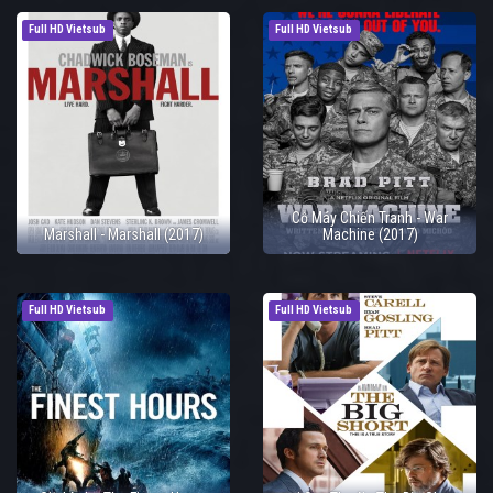
Full HD Vietsub
Full HD Vietsub
Cỗ Máy Chiến Tranh - War
Marshall - Marshall (2017)
Machine (2017)
Full HD Vietsub
Full HD Vietsub