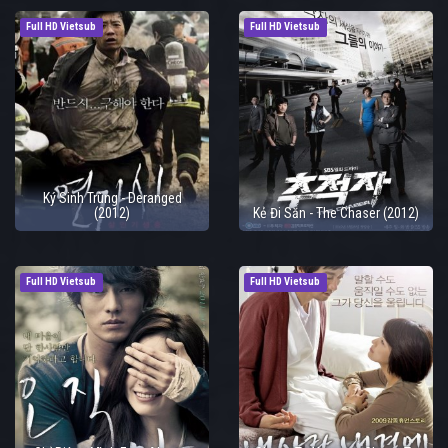
Full HD Vietsub
Full HD Vietsub
Ký Sinh Trùng - Deranged
(2012)
Kẻ Đi Săn - The Chaser (2012)
Full HD Vietsub
Full HD Vietsub