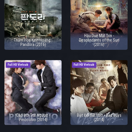
Hậu Duệ Mặt Trời -
Thảm Họa Kinh Hoàng -
Descendants of the Sun
Pandora (2016)
(2016)
Full HD Vietsub
Full HD Vietsub
Cặp Đôi Trái Ngược -
Biệt Đội Bất Hảo - Bad Guys
Pinocchio (2014)
(2014)