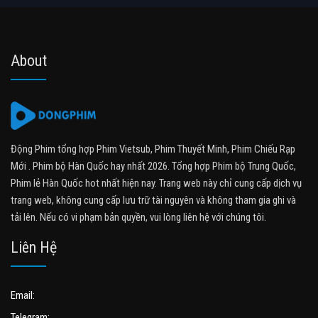
About
Động Phim tổng hợp Phim Vietsub, Phim Thuyết Minh, Phim Chiếu Rạp
Mới . Phim bộ Hàn Quốc hay nhất 2026. Tổng hợp Phim bộ Trung Quốc,
Phim lẻ Hàn Quốc hot nhất hiện nay. Trang web này chỉ cung cấp dịch vụ
trang web, không cung cấp lưu trữ tài nguyên và không tham gia ghi và
tải lên. Nếu có vi phạm bản quyền, vui lòng liên hệ với chúng tôi.
Liên Hệ
Email:
Telegram: