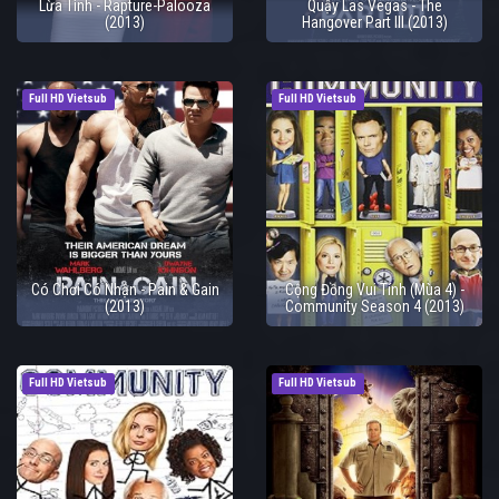
Lừa Tình - Rapture-Palooza
Quậy Las Vegas - The
(2013)
Hangover Part III (2013)
Full HD Vietsub
Full HD Vietsub
Có Chơi Có Nhận - Pain & Gain
Cộng Đồng Vui Tính (Mùa 4) -
(2013)
Community Season 4 (2013)
Full HD Vietsub
Full HD Vietsub