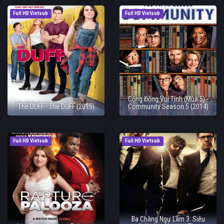
Full HD Vietsub
Full HD Vietsub
Cộng Đồng Vui Tính (Mùa 5) -
The DUFF - The DUFF (2015)
Community Season 5 (2014)
Full HD Vietsub
Full HD Vietsub
Ba Chàng Ngự Lâm 3: Siêu