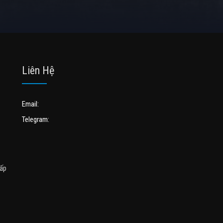
Liên Hệ
Email:
Telegram:
cấp