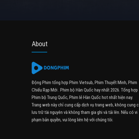
About
Động Phim tổng hợp Phim Vietsub, Phim Thuyết Minh, Phim
Chiếu Rạp Mới . Phim bộ Hàn Quốc hay nhất 2026. Tổng hợp
Phim bộ Trung Quốc, Phim lẻ Hàn Quốc hot nhất hiện nay.
Trang web này chỉ cung cấp dịch vụ trang web, không cung 
lưu trữ tài nguyên và không tham gia ghi và tải lên. Nếu có vi
phạm bản quyền, vui lòng liên hệ với chúng tôi.