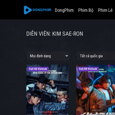
DongPhim
Phim Bộ
Phim Lẻ
DIỄN VIÊN: KIM SAE-RON
Full HD Vietsub
Full HD Vietsub