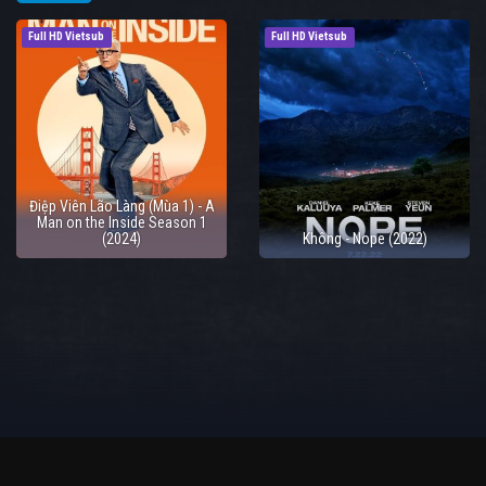
Full HD Vietsub
Full HD Vietsub
Điệp Viên Lão Làng (Mùa 1) - A
Man on the Inside Season 1
(2024)
Không - Nope (2022)