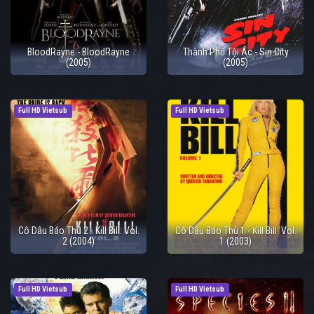
BloodRayne - BloodRayne
Thành Phố Tội Ác - Sin City
(2005)
(2005)
Full HD Vietsub
Full HD Vietsub
Cô Dâu Báo Thù 2 - Kill Bill: Vol.
Cô Dâu Báo Thù 1 - Kill Bill: Vol.
2 (2004)
1 (2003)
Full HD Vietsub
Full HD Vietsub