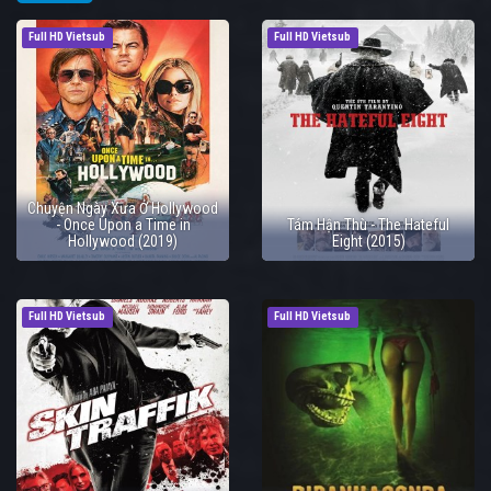
Full HD Vietsub
Full HD Vietsub
Chuyện Ngày Xưa Ở Hollywood
- Once Upon a Time in
Tám Hận Thù - The Hateful
Hollywood (2019)
Eight (2015)
Full HD Vietsub
Full HD Vietsub