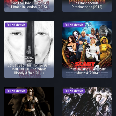
Sát Thủ Hoàn Lương - A
Cá Piranhaconda -
Hitman in London (2015)
Piranhaconda (2012)
Full HD Vietsub
Full HD Vietsub
Cô Dâu Báo Thù: Trọn Bộ Đẫm
Máu - Kill Bill: The Whole
Phim Hài Kinh Dị 4 - Scary
Bloody Affair (2011)
Movie 4 (2006)
Full HD Vietsub
Full HD Vietsub