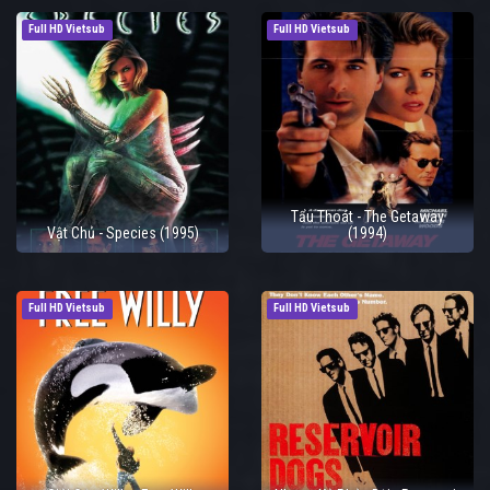
Full HD Vietsub
Full HD Vietsub
Tẩu Thoát - The Getaway
Vật Chủ - Species (1995)
(1994)
Full HD Vietsub
Full HD Vietsub