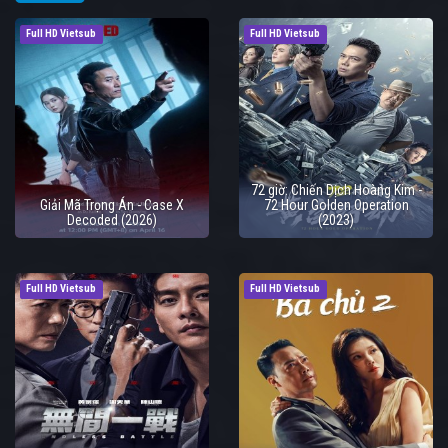
Full HD Vietsub
Full HD Vietsub
72 giờ: Chiến Dịch Hoàng Kim -
Giải Mã Trọng Án - Case X
72 Hour Golden Operation
Decoded (2026)
(2023)
Full HD Vietsub
Full HD Vietsub