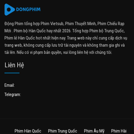
Động Phim tổng hợp Phim Vietsub, Phim Thuyết Minh, Phim Chiếu Rạp
Mới . Phim bộ Hàn Quốc hay nhất 2026. Tổng hợp Phim bộ Trung Quốc,
Phim lẻ Hàn Quốc hot nhất hiện nay. Trang web này chỉ cung cấp dịch vụ
trang web, không cung cấp lưu trữ tài nguyên và không tham gia ghi và
tải lên. Nếu có vi phạm bản quyền, vui lòng liên hệ với chúng tôi.
Liên Hệ
Email:
Telegram:
Phim Hàn Quốc
Phim Trung Quốc
Phim Âu Mỹ
Phim Hài