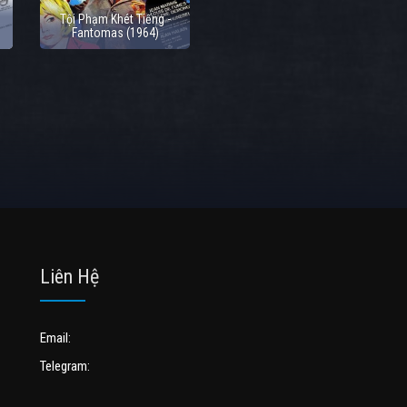
Tội Phạm Khét Tiếng -
Fantomas (1964)
Liên Hệ
Email:
Telegram: