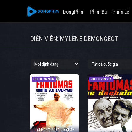
DongPhim
Phim Bộ
Phim Lẻ
DIỄN VIÊN: MYLÈNE DEMONGEOT
Full HD Vietsub
Full HD Vietsub
Tội Phạm Khét Tiếng 3 -