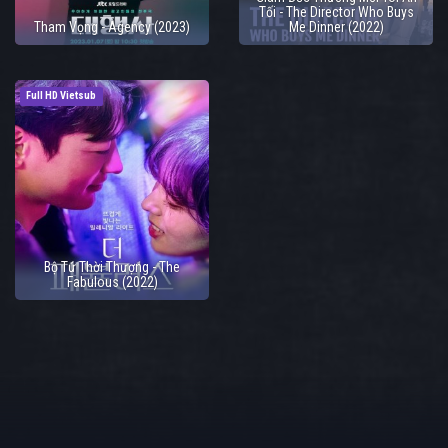
Tối - The Director Who Buys
Tham Vọng - Agency (2023)
Me Dinner (2022)
Full HD Vietsub
Bộ Tứ Thời Thượng - The
Fabulous (2022)