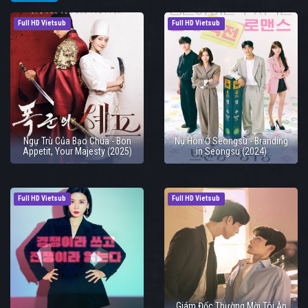
Full HD Vietsub
Full HD Vietsub
Ngự Trù Của Bạo Chúa - Bon
Nụ Hôn Ở Seongsu - Branding
Appetit, Your Majesty (2025)
in Seongsu (2024)
Full HD Vietsub
Full HD Vietsub
Giám Đốc Thường Mời Tôi Ăn