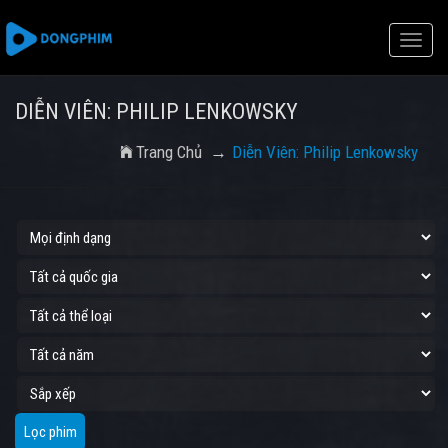
Toggle
naviga
DIỄN VIÊN: PHILIP LENKOWSKY
Trang Chủ
Diễn Viên: Philip Lenkowsky
Lọc phim