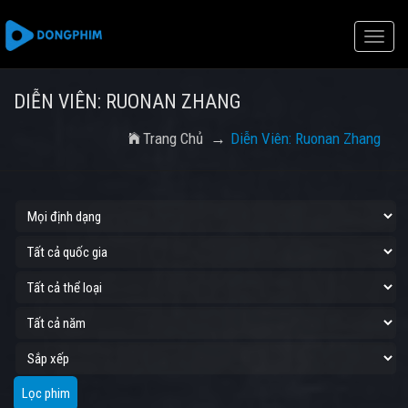
Toggle
naviga
DIỄN VIÊN: RUONAN ZHANG
Trang Chủ
Diễn Viên: Ruonan Zhang
Lọc phim