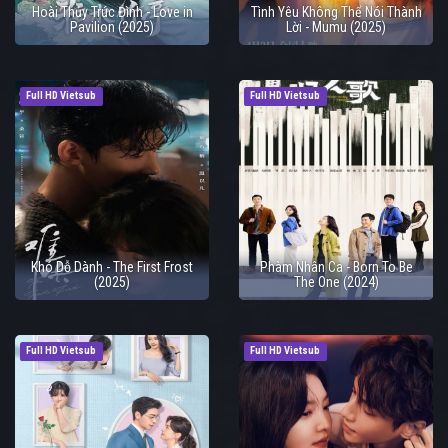
Hoài Thủy Trúc Đình - Love in
Tình Yêu Không Thể Nói Thành
Pavilion (2025)
Lời - Mumu (2025)
Full HD Vietsub
Full HD Vietsub
Khó Dỗ Dành - The First Frost
Phàm Nhân Ca - Born To Be
(2025)
The One (2024)
Full HD Vietsub
Full HD Vietsub