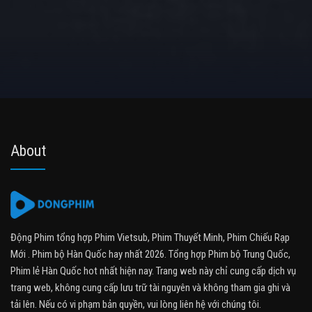
About
Động Phim tổng hợp Phim Vietsub, Phim Thuyết Minh, Phim Chiếu Rạp
Mới . Phim bộ Hàn Quốc hay nhất 2026. Tổng hợp Phim bộ Trung Quốc,
Phim lẻ Hàn Quốc hot nhất hiện nay. Trang web này chỉ cung cấp dịch vụ
trang web, không cung cấp lưu trữ tài nguyên và không tham gia ghi và
tải lên. Nếu có vi phạm bản quyền, vui lòng liên hệ với chúng tôi.