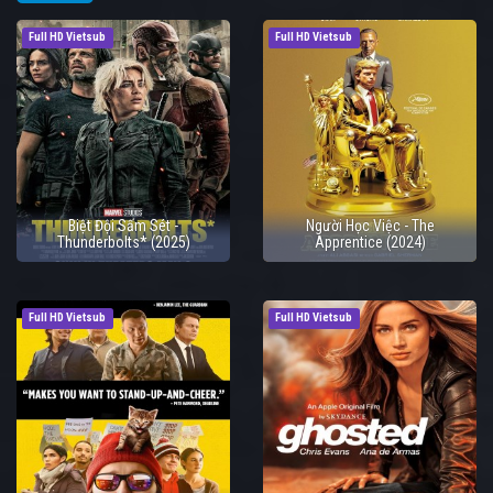
Full HD Vietsub
Full HD Vietsub
Biệt Đội Sấm Sét -
Người Học Việc - The
Thunderbolts* (2025)
Apprentice (2024)
Full HD Vietsub
Full HD Vietsub