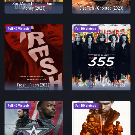
Sức Mạnh Tiền Lẻ - Dumb
Money (2023)
Biệt Tích - Ghosted (2023)
Full HD Vietsub
Full HD Vietsub
Fresh - Fresh (2022)
Đặc Vụ 355 - The 355 (2022)
Full HD Vietsub
Full HD Vietsub