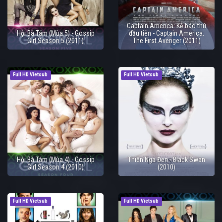
Captain America: Kẻ báo thù
Hội Bà Tám (Mùa 5) - Gossip
đầu tiên - Captain America:
Girl Season 5 (2011)
The First Avenger (2011)
Full HD Vietsub
Full HD Vietsub
Hội Bà Tám (Mùa 4) - Gossip
Thiên Nga Đen - Black Swan
Girl Season 4 (2010)
(2010)
Full HD Vietsub
Full HD Vietsub