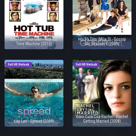
Bồn Tắm Thời Gian - Hot Tub
Hội Bà Tám (Mùa 3) - Gossip
Time Machine (2010)
Girl Season 3 (2009)
Full HD Vietsub
Full HD Vietsub
Đám Cưới Của Rachel - Rachel
Lây Lan - Spread (2009)
Getting Married (2008)