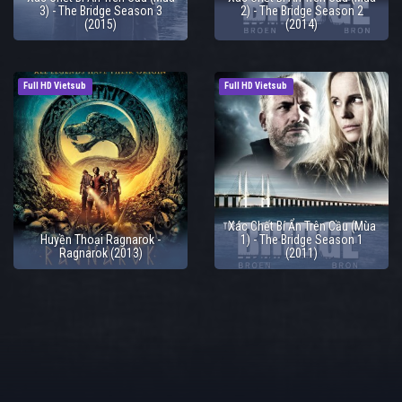
3) - The Bridge Season 3
2) - The Bridge Season 2
(2015)
(2014)
Full HD Vietsub
Full HD Vietsub
Xác Chết Bí Ẩn Trên Cầu (Mùa
Huyền Thoại Ragnarok -
1) - The Bridge Season 1
Ragnarok (2013)
(2011)