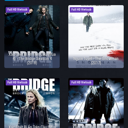
Full HD Vietsub
Full HD Vietsub
Xác Chết Bí Ẩn Trên Cầu (Mùa
4) - The Bridge Season 4
Người Tuyết - The Snowman
(2018)
(2017)
Full HD Vietsub
Full HD Vietsub
Xác Chết Bí Ẩn Trên Cầu (Mùa
Xác Chết Bí Ẩn Trên Cầu (Mùa