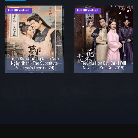
Full HD Vietsub
Full HD Vietsub
Trộm Được Tướng Quân Nửa
Ngày Nhàn - The Substitute
Tiểu Nữ Hoa Bất Khí - I Will
Princess's Love (2024)
Never Let You Go (2019)