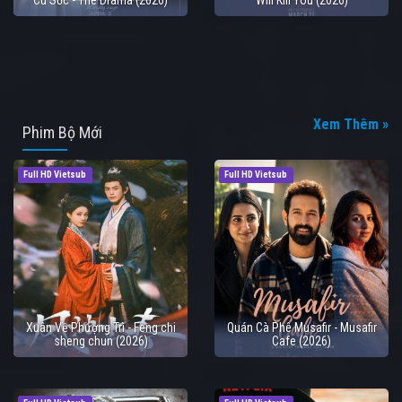
Cú Sốc - The Drama (2026)
Will Kill You (2026)
Xem Thêm »
Phim Bộ Mới
Full HD Vietsub
Full HD Vietsub
Xuân Về Phượng Trì - Feng chi
Quán Cà Phê Musafir - Musafir
sheng chun (2026)
Cafe (2026)