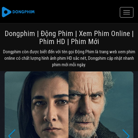
Toggle
naviga
Dongphim | Động Phim | Xem Phim Online |
Phim HD | Phim Mới
Dongphim còn được biết đến với tên gọi Động Phim là trang web xem phim
online có chất lượng hình ảnh phim HD sắc nét, Dongphim cập nhật nhanh
phim mới mỗi ngày.