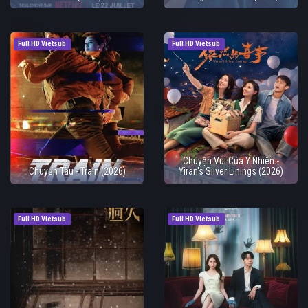
Full HD Vietsub
Full HD Vietsub
Chuyện Vui Của Y Nhiên -
Chuyến Tàu - Train (2026)
Yiran's Silver Linings (2026)
Full HD Vietsub
Full HD Vietsub