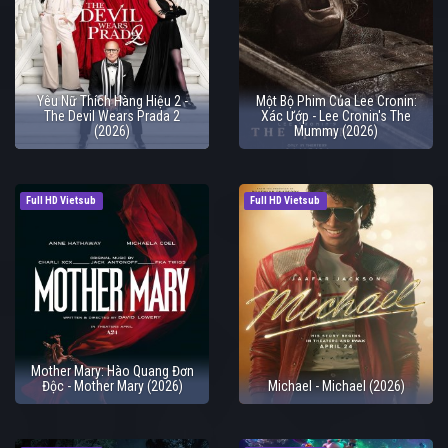
Yêu Nữ Thích Hàng Hiệu 2 -
Một Bộ Phim Của Lee Cronin:
The Devil Wears Prada 2
Xác Ướp - Lee Cronin's The
(2026)
Mummy (2026)
Full HD Vietsub
Full HD Vietsub
Mother Mary: Hào Quang Đơn
Độc - Mother Mary (2026)
Michael - Michael (2026)