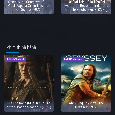
Secretly the Caregiver of the
Lời Giới Thiệu Của Tiền Bối
Most Popular Girl in This Rich
Iwamoto - Recommendations
Kid School (2026)
from Iwamoto-Senpai (2026)
Phim thịnh hành
Full HD Vietsub
Full HD Vietsub
Gia Tộc Rồng (Mùa 3) - House
Anh Hùng Odyssey - The
of the Dragon Season 3 (2026)
Odyssey (1997)