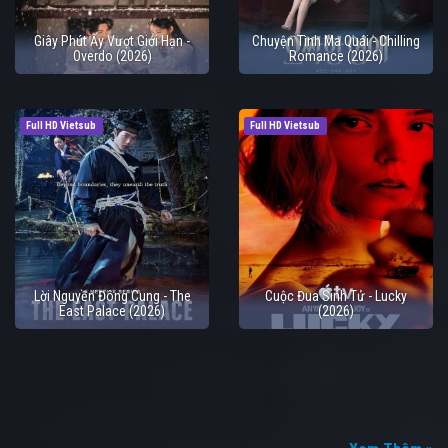
Giây Phút Ấy Vượt Giới Hạn -
Chuyện Tình Ma Quái - Chilling
Overdo (2026)
Romance (2026)
Full HD Vietsub
Full HD Vietsub
Lời Nguyền Đông Cung - The
Cuộc Đua Sinh Tử - Lucky
East Palace (2026)
(2026)