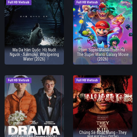
Full HD Vietsub
Full HD Vietsub
Ma Da Hàn Quốc: Hồ Nuốt
Phim Super Mario Thiên Hà -
Người - Salmokji: Whispering
The Super Mario Galaxy Movie
Water (2026)
(2026)
Full HD Vietsub
Full HD Vietsub
Chúng Sẽ Đoạt Mạng - They