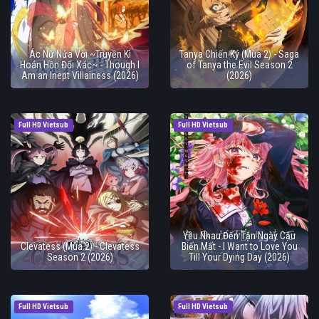
Ác Nữ Nửa Vời ~Truyền Kì
Tanya Chiến Ký (Mùa 2) - Saga
Hoán Hồn Đổi Xác~ - Though I
of Tanya the Evil Season 2
Am an Inept Villainess (2026)
(2026)
Full HD Vietsub
Full HD Vietsub
Yêu Nhau Đến Tận Ngày Cậu
Clevatess (Mùa 2) - Clevatess
Biến Mất - I Want to Love You
Season 2 (2026)
Till Your Dying Day (2026)
Full HD Vietsub
Full HD Vietsub