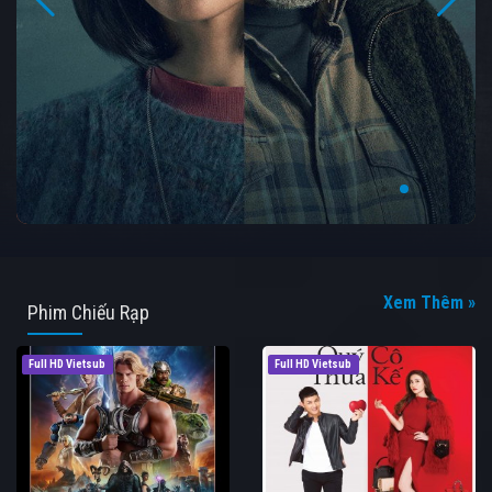
Xem Thêm »
Phim Chiếu Rạp
Full HD Vietsub
Full HD Vietsub