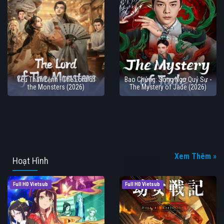
Yêu Thần Lệnh - The Lord of
Bao Chửng: Song Ngư Quỷ Sự -
the Monsters (2026)
The Mystery of Jade (2026)
Xem Thêm »
Hoạt Hình
Full HD Vietsub
Full HD Vietsub