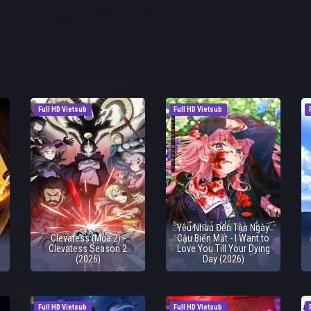
Full HD Vietsub
Full HD Vietsub
Yêu Nhau Đến Tận Ngày
Clevatess (Mùa 2) -
Cậu Biến Mất - I Want to
Clevatess Season 2
Love You Till Your Dying
(2026)
Day (2026)
Full HD Vietsub
Full HD Vietsub