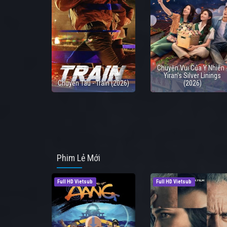
Chuyện Vui Của Y Nhiên 
Yiran's Silver Linings
Chuyến Tàu - Train (2026)
(2026)
Phim Lẻ Mới
Full HD Vietsub
Full HD Vietsub