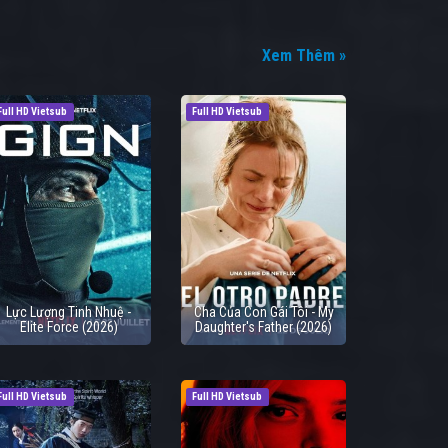
Xem Thêm »
Full HD Vietsub
Full HD Vietsub
Lực Lượng Tinh Nhuệ -
Cha Của Con Gái Tôi - My
Elite Force (2026)
Daughter's Father (2026)
Full HD Vietsub
Full HD Vietsub