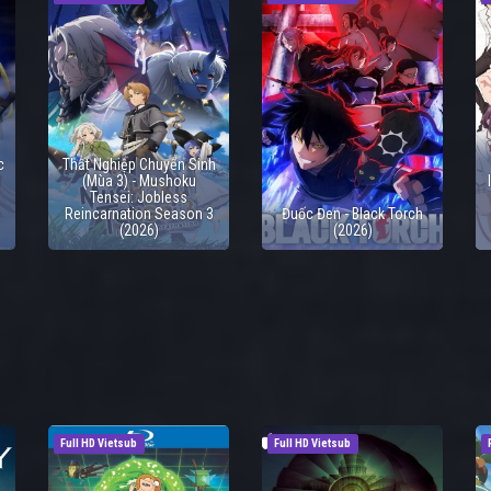
c
Thất Nghiệp Chuyển Sinh
u
(Mùa 3) - Mushoku
Tensei: Jobless
Reincarnation Season 3
Đuốc Đen - Black Torch
(2026)
(2026)
Full HD Vietsub
Full HD Vietsub