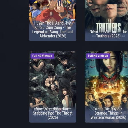
Huyền Thoại Aang: Tiết
Khí Sư Cuối Cùng - The
Legend of Aang: The Last
Niềm Tin Vô Thực - The
Airbender (2026)
Truthers (2026)
Full HD Vietsub
Full HD Vietsub
Độc Thích Nhập Hầu -
Tương Tây Quỷ Sự -
Stabbing Into The Throat
Strange Things in
(2026)
Western Hunan (2026)