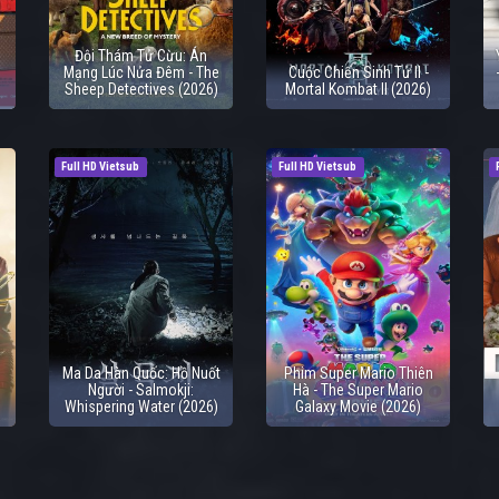
Đội Thám Tử Cừu: Án
Mạng Lúc Nửa Đêm - The
Cuộc Chiến Sinh Tử II -
Sheep Detectives (2026)
Mortal Kombat II (2026)
Full HD Vietsub
Full HD Vietsub
Ma Da Hàn Quốc: Hồ Nuốt
Phim Super Mario Thiên
Người - Salmokji:
Hà - The Super Mario
Whispering Water (2026)
Galaxy Movie (2026)