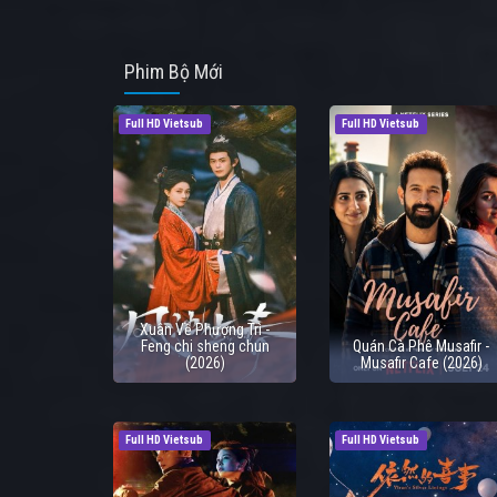
Phim Bộ Mới
Full HD Vietsub
Full HD Vietsub
Xuân Về Phượng Trì -
Feng chi sheng chun
Quán Cà Phê Musafir -
(2026)
Musafir Cafe (2026)
Full HD Vietsub
Full HD Vietsub