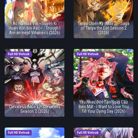
Ác Nữ Nửa Vời ~Truyền Kì
Tanya Chiến Ký (Mùa 2) - Saga
Hoán Hồn Đổi Xác~ - Though I
of Tanya the Evil Season 2
Am an Inept Villainess (2026)
(2026)
Full HD Vietsub
Full HD Vietsub
Yêu Nhau Đến Tận Ngày Cậu
Clevatess (Mùa 2) - Clevatess
Biến Mất - I Want to Love You
Season 2 (2026)
Till Your Dying Day (2026)
Full HD Vietsub
Full HD Vietsub