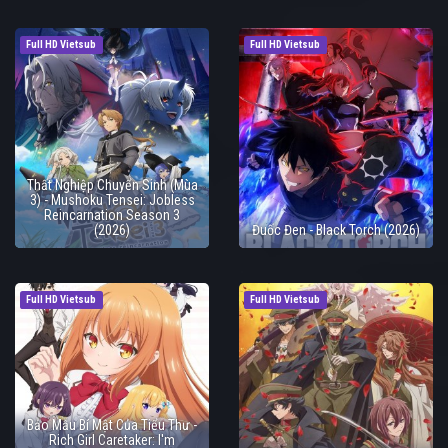
Full HD Vietsub
Full HD Vietsub
Thất Nghiệp Chuyển Sinh (Mùa
3) - Mushoku Tensei: Jobless
Reincarnation Season 3
(2026)
Đuốc Đen - Black Torch (2026)
Full HD Vietsub
Full HD Vietsub
Bảo Mẫu Bí Mật Của Tiểu Thư -
Rich Girl Caretaker: I'm