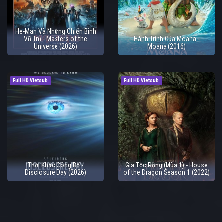
He-Man Và Những Chiến Binh
Vũ Trụ - Masters of the
Hành Trình Của Moana -
Universe (2026)
Moana (2016)
Full HD Vietsub
Full HD Vietsub
Thời Khắc Công Bố -
Gia Tộc Rồng (Mùa 1) - House
Disclosure Day (2026)
of the Dragon Season 1 (2022)