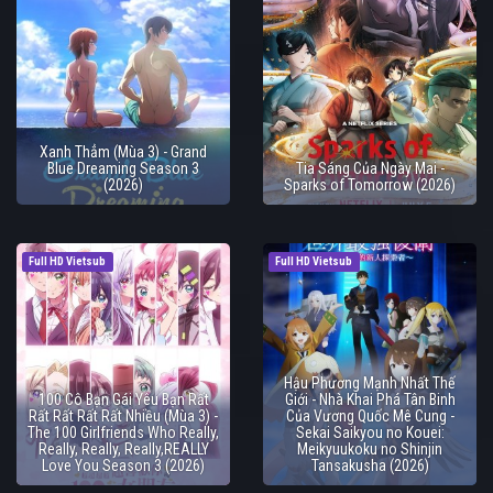
Xanh Thẳm (Mùa 3) - Grand
Blue Dreaming Season 3
Tia Sáng Của Ngày Mai -
(2026)
Sparks of Tomorrow (2026)
Full HD Vietsub
Full HD Vietsub
Hậu Phương Mạnh Nhất Thế
100 Cô Bạn Gái Yêu Bạn Rất
Giới - Nhà Khai Phá Tân Binh
Rất Rất Rất Rất Nhiều (Mùa 3) -
Của Vương Quốc Mê Cung -
The 100 Girlfriends Who Really,
Sekai Saikyou no Kouei:
Really, Really, Really,REALLY
Meikyuukoku no Shinjin
Love You Season 3 (2026)
Tansakusha (2026)