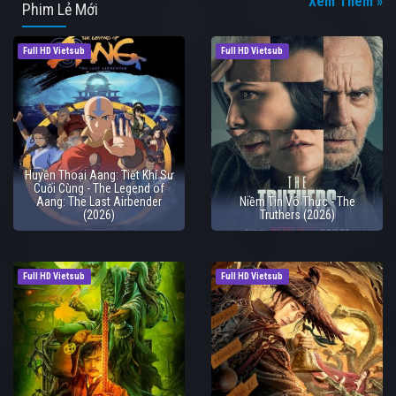
Xem Thêm »
Phim Lẻ Mới
Full HD Vietsub
Full HD Vietsub
Huyền Thoại Aang: Tiết Khí Sư
Cuối Cùng - The Legend of
Aang: The Last Airbender
Niềm Tin Vô Thực - The
(2026)
Truthers (2026)
Full HD Vietsub
Full HD Vietsub