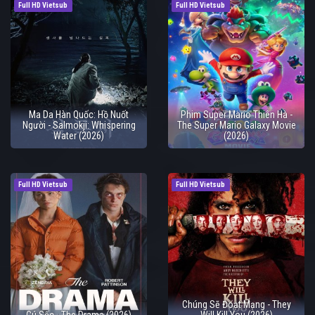
Full HD Vietsub
Full HD Vietsub
Ma Da Hàn Quốc: Hồ Nuốt
Phim Super Mario Thiên Hà -
Người - Salmokji: Whispering
The Super Mario Galaxy Movie
Water (2026)
(2026)
Full HD Vietsub
Full HD Vietsub
Chúng Sẽ Đoạt Mạng - They