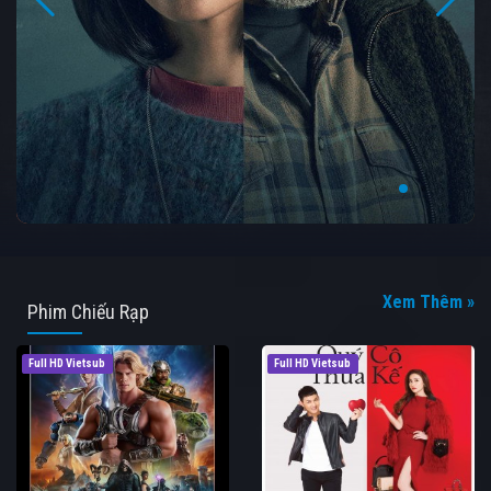
Xem Thêm »
Phim Chiếu Rạp
Full HD Vietsub
Full HD Vietsub