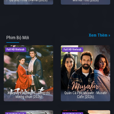
Cú Sốc - The Drama (2026)
Will Kill You (2026)
Xem Thêm »
Phim Bộ Mới
Full HD Vietsub
Full HD Vietsub
Xuân Về Phượng Trì - Feng chi
Quán Cà Phê Musafir - Musafir
sheng chun (2026)
Cafe (2026)