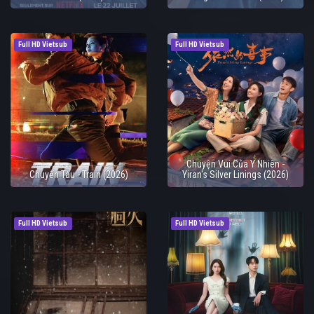
Full HD Vietsub
Full HD Vietsub
Chuyện Vui Của Y Nhiên -
Chuyến Tàu - Train (2026)
Yiran's Silver Linings (2026)
Full HD Vietsub
Full HD Vietsub