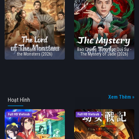
Yêu Thần Lệnh - The Lord of
Bao Chửng: Song Ngư Quỷ Sự -
the Monsters (2026)
The Mystery of Jade (2026)
Xem Thêm »
Hoạt Hình
Full HD Vietsub
Full HD Vietsub