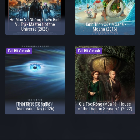
He-Man Và Những Chiến Binh
Vũ Trụ - Masters of the
Hành Trình Của Moana -
Universe (2026)
Moana (2016)
Full HD Vietsub
Full HD Vietsub
Thời Khắc Công Bố -
Gia Tộc Rồng (Mùa 1) - House
Disclosure Day (2026)
of the Dragon Season 1 (2022)