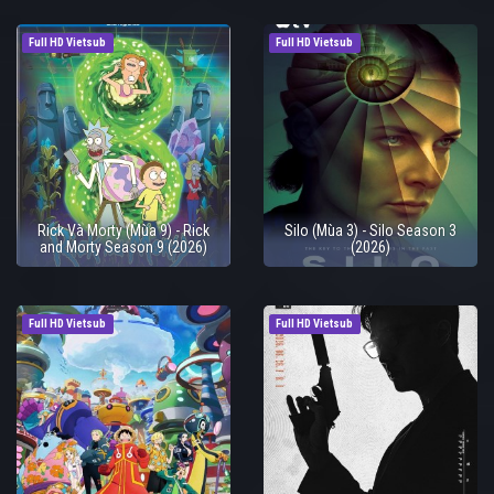
Full HD Vietsub
Full HD Vietsub
Rick Và Morty (Mùa 9) - Rick
Silo (Mùa 3) - Silo Season 3
and Morty Season 9 (2026)
(2026)
Full HD Vietsub
Full HD Vietsub