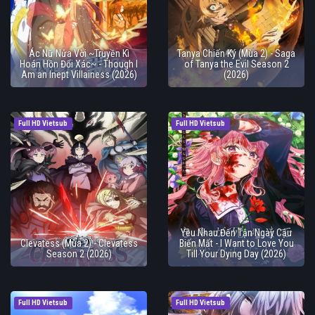
Ác Nữ Nửa Vời ~Truyền Kì
Tanya Chiến Ký (Mùa 2) - Saga
Hoán Hồn Đổi Xác~ - Though I
of Tanya the Evil Season 2
Am an Inept Villainess (2026)
(2026)
Full HD Vietsub
Full HD Vietsub
Yêu Nhau Đến Tận Ngày Cậu
Clevatess (Mùa 2) - Clevatess
Biến Mất - I Want to Love You
Season 2 (2026)
Till Your Dying Day (2026)
Full HD Vietsub
Full HD Vietsub