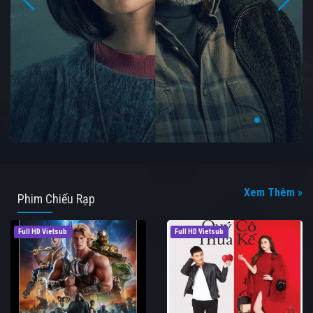
Xem Thêm »
Phim Chiếu Rạp
Full HD Vietsub
Full HD Vietsub