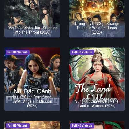
Tương Tây Quỷ Sự - Strange
Độc Thích Nhập Hầu - Stabbing
Things in Western Hunan
Into The Throat (2026)
(2026)
Full HD Vietsub
Full HD Vietsub
Nữ Đặc Cảnh Phản Công -
SWAT Angels in Mission
Vùng Đất Của Phụ Nữ - The
(2026)
Land of Women (2026)
Full HD Vietsub
Full HD Vietsub