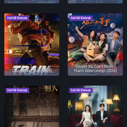
Full HD Vietsub
Full HD Vietsub
Chuyện Vui Của Y Nhiên -
Chuyến Tàu - Train (2026)
Yiran's Silver Linings (2026)
Full HD Vietsub
Full HD Vietsub