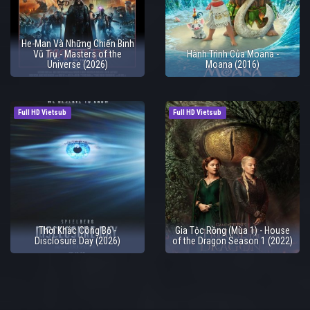
He-Man Và Những Chiến Binh
Vũ Trụ - Masters of the
Hành Trình Của Moana -
Universe (2026)
Moana (2016)
Full HD Vietsub
Full HD Vietsub
Thời Khắc Công Bố -
Gia Tộc Rồng (Mùa 1) - House
Disclosure Day (2026)
of the Dragon Season 1 (2022)