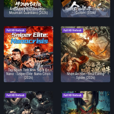
Âm Dương Thủ Sơn Nhân -
Kim Xà Phu Nhân - Snaker in
Mountain Guardians (2026)
Golden (2026)
Full HD Vietsub
Full HD Vietsub
Tay Ngắm Tinh Anh: Nguy Cơ
Nano - Sniper Elite: Nano Crisis
Nhện Ăn Hồn - Soul Eating
(2026)
Spider (2026)
Full HD Vietsub
Full HD Vietsub