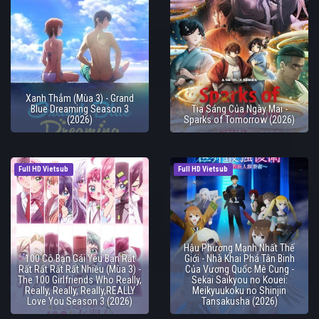
Xanh Thẳm (Mùa 3) - Grand
Blue Dreaming Season 3
Tia Sáng Của Ngày Mai -
(2026)
Sparks of Tomorrow (2026)
Full HD Vietsub
Full HD Vietsub
Hậu Phương Mạnh Nhất Thế
100 Cô Bạn Gái Yêu Bạn Rất
Giới - Nhà Khai Phá Tân Binh
Rất Rất Rất Rất Nhiều (Mùa 3) -
Của Vương Quốc Mê Cung -
The 100 Girlfriends Who Really,
Sekai Saikyou no Kouei:
Really, Really, Really,REALLY
Meikyuukoku no Shinjin
Love You Season 3 (2026)
Tansakusha (2026)