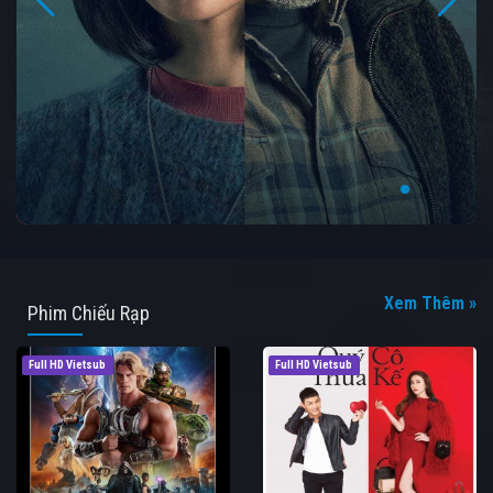
Xem Thêm »
Phim Chiếu Rạp
Full HD Vietsub
Full HD Vietsub