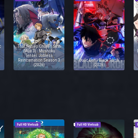
c
Thất Nghiệp Chuyển Sinh
u
(Mùa 3) - Mushoku
Tensei: Jobless
Reincarnation Season 3
Đuốc Đen - Black Torch
(2026)
(2026)
Full HD Vietsub
Full HD Vietsub