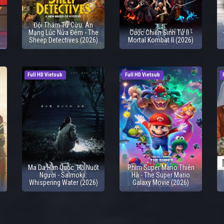
Đội Thám Tử Cừu: Án
Mạng Lúc Nửa Đêm - The
Cuộc Chiến Sinh Tử II -
Sheep Detectives (2026)
Mortal Kombat II (2026)
Full HD Vietsub
Full HD Vietsub
Ma Da Hàn Quốc: Hồ Nuốt
Phim Super Mario Thiên
Người - Salmokji:
Hà - The Super Mario
Whispering Water (2026)
Galaxy Movie (2026)