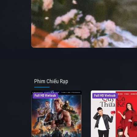
Phim Chiếu Rạp
Full HD Vietsub
Full HD Vietsub