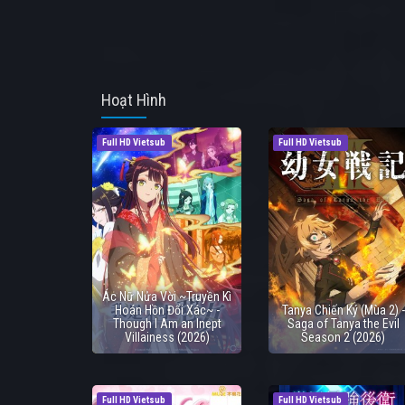
Hoạt Hình
Full HD Vietsub
Full HD Vietsub
Ác Nữ Nửa Vời ~Truyền Kì
Hoán Hồn Đổi Xác~ -
Tanya Chiến Ký (Mùa 2) -
Though I Am an Inept
Saga of Tanya the Evil
Villainess (2026)
Season 2 (2026)
Full HD Vietsub
Full HD Vietsub