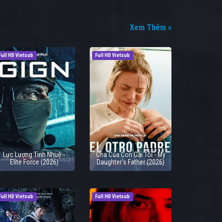
Xem Thêm »
Full HD Vietsub
Full HD Vietsub
Lực Lượng Tinh Nhuệ -
Cha Của Con Gái Tôi - My
Elite Force (2026)
Daughter's Father (2026)
Full HD Vietsub
Full HD Vietsub