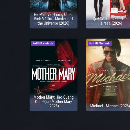
He-Man Và Những Chiến
Binh Vũ Trụ - Masters of
Quý Cô Thừa Kế - The
the Universe (2026)
Heiress (2026)
Full HD Vietsub
Full HD Vietsub
Mother Mary: Hào Quang
Đơn Độc - Mother Mary
(2026)
Michael - Michael (2026)