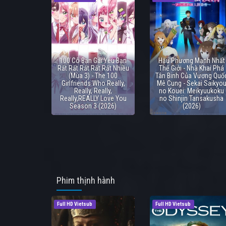
100 Cô Bạn Gái Yêu Bạn
Hậu Phương Mạnh Nhất
Rất Rất Rất Rất Rất Nhiều
Thế Giới - Nhà Khai Phá
(Mùa 3) - The 100
Tân Binh Của Vương Quố
Girlfriends Who Really,
Mê Cung - Sekai Saikyo
Really, Really,
no Kouei: Meikyuukoku
Really,REALLY Love You
no Shinjin Tansakusha
Season 3 (2026)
(2026)
Phim thịnh hành
Full HD Vietsub
Full HD Vietsub