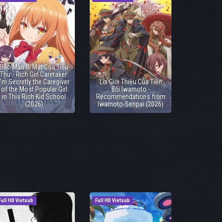
Bảo Mẫu Bí Mật Của Tiểu
Thư - Rich Girl Caretaker:
I'm Secretly the Caregiver
Lời Giới Thiệu Của Tiền
of the Most Popular Girl
Bối Iwamoto -
in This Rich Kid School
Recommendations from
(2026)
Iwamoto-Senpai (2026)
Full HD Vietsub
Full HD Vietsub