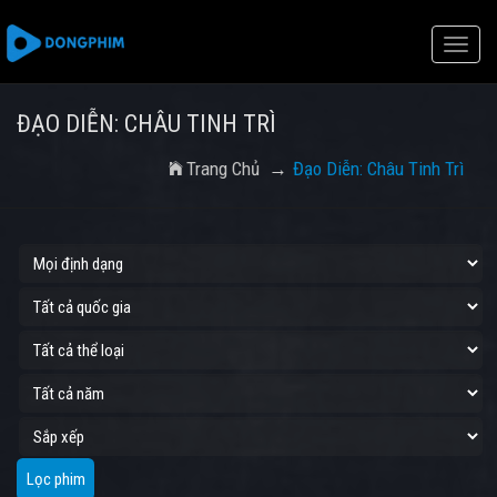
Toggle
naviga
ĐẠO DIỄN: CHÂU TINH TRÌ
Trang Chủ
Đạo Diễn: Châu Tinh Trì
Lọc phim