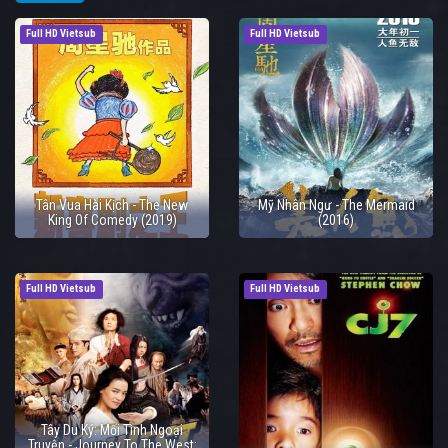
Full HD Vietsub
Full HD Vietsub
Tân Vua Hài Kịch - The New
Mỹ Nhân Ngư - The Mermaid
King Of Comedy (2019)
(2016)
Full HD Vietsub
Full HD Vietsub
Tây Du Ký: Mối Tình Ngoại
Truyện - Journey To The West: