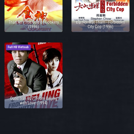
Thần Ăn - The God of Cookery
Đại Nội Mật Thám - Forbidden
(1996)
City Cop (1996)
Full HD Vietsub
Quốc Sản 007 - From Beijing
with Love (1994)