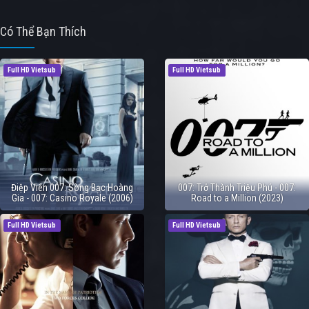
Có Thể Bạn Thích
Full HD Vietsub
Full HD Vietsub
Điệp Viên 007: Sòng Bạc Hoàng
007: Trở Thành Triệu Phú - 007:
Gia - 007: Casino Royale (2006)
Road to a Million (2023)
Full HD Vietsub
Full HD Vietsub