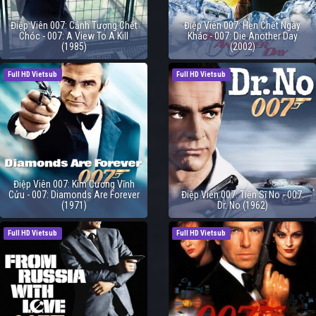
Điệp Viên 007: Cảnh Tượng Chết
Điệp Viên 007: Hẹn Chết Ngày
Chóc - 007: A View To A Kill
Khác - 007: Die Another Day
(1985)
(2002)
Full HD Vietsub
Full HD Vietsub
Điệp Viên 007: Kim Cương Vĩnh
Cửu - 007: Diamonds Are Forever
Điệp Viên 007: Tiến Sĩ No - 007:
(1971)
Dr. No (1962)
Full HD Vietsub
Full HD Vietsub