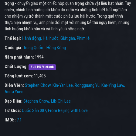
trọng - chuyển giao một chiếc hộp quan trọng chứa vật liệu hạt nhân. Tuy
nhiên, chính tình huống dở khóc dở cười và những tình tiết bất ngờ làm
cho nhiệm vụ trở thành một cuộc phiêu lưu hài hước. Trong quá trình
thực hiện nhiệm vụ, anh phải đối mặt với những kẻ thù nguy hiểm, những
tình huống khó khăn và cả tình yêu không ngờ.
Thể loại:
Hành động
Hài hước
Giật gân
Phim lẻ
Quốc gia:
Trung Quốc - Hồng Kông
Năm phát hành:
1994
Chất Lượng:
Full HD Vietsub
Tổng lượt xem:
11,405
Diễn Viên:
Stephen Chow
Kin-Yan Lee
Rongguang Yu
Kar-Ying Law
Anita Yuen
Đạo Diễn:
Stephen Chow
Lik-Chi Lee
Từ khóa:
Quốc Sản 007
,
From Beijing with Love
IMDb:
7.1