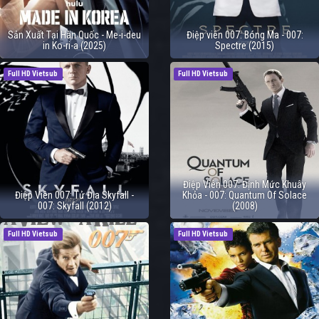
Sản Xuất Tại Hàn Quốc - Me-i-deu
Điệp viên 007: Bóng Ma - 007:
in Ko-ri-a (2025)
Spectre (2015)
Full HD Vietsub
Full HD Vietsub
Điệp Viên 007: Định Mức Khuây
Điệp Viên 007: Tử Địa Skyfall -
Khỏa - 007: Quantum Of Solace
007: Skyfall (2012)
(2008)
Full HD Vietsub
Full HD Vietsub