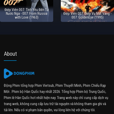
Điệp Viên 007: Tình Yêu Đến Từ
Nước Nga - 007: From Russia
Điệp Viên 007: Điệp Vụ Mắt Vàng -
with Love (1963)
007: GoldenEye (1995)
About
Động Phim tổng hợp Phim Vietsub, Phim Thuyết Minh, Phim Chiếu Rạp
Mới . Phim bộ Hàn Quốc hay nhất 2026. Tổng hợp Phim bộ Trung Quốc,
Phim lẻ Hàn Quốc hot nhất hiện nay. Trang web này chỉ cung cấp dịch vụ
trang web, không cung cấp lưu trữ tài nguyên và không tham gia ghi và
tải lên. Nếu có vi phạm bản quyền, vui lòng liên hệ với chúng tôi.