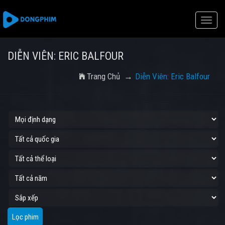
Toggle
naviga
DIỄN VIÊN: ERIC BALFOUR
Trang Chủ
Diễn Viên: Eric Balfour
Lọc phim