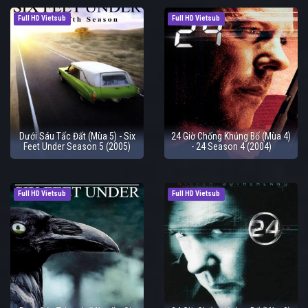
Full HD Vietsub
Full HD Vietsub
Dưới Sáu Tấc Đất (Mùa 5) - Six
24 Giờ Chống Khủng Bố (Mùa 4)
Feet Under Season 5 (2005)
- 24 Season 4 (2004)
Full HD Vietsub
Full HD Vietsub