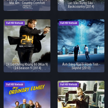
Mái Ấm - Country Comfort
Lạc Vào Rừng Sâu -
(2021)
Backcountry (2014)
Full HD Vietsub
Full HD Vietsub
24 Giờ Chống Khủng Bố (Mùa 9)
Ánh Sáng Ngoài Hành Tinh -
- 24 Season 9 (2014)
Skyline (2010)
Full HD Vietsub
Full HD Vietsub