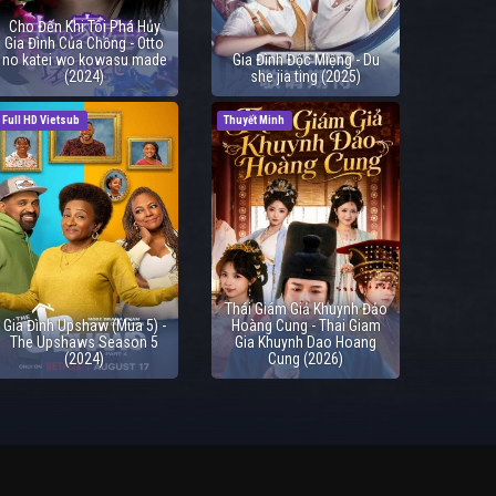
Cho Đến Khi Tôi Phá Hủy
Gia Đình Của Chồng - Otto
no katei wo kowasu made
Gia Đình Độc Miệng - Du
(2024)
she jia ting (2025)
Full HD Vietsub
Thuyết Minh
Thái Giám Giả Khuynh Đảo
Gia Đình Upshaw (Mùa 5) -
Hoàng Cung - Thai Giam
The Upshaws Season 5
Gia Khuynh Dao Hoang
(2024)
Cung (2026)