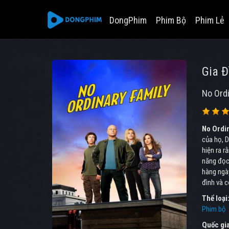
DongPhim
Phim Bộ
Phim Lẻ
Gia Đ
No Ordi
No Ordi
của họ, D
hiện ra r
năng đọc 
hàng ngày
đình và c
Thể loại
Phim bộ
Quốc gi