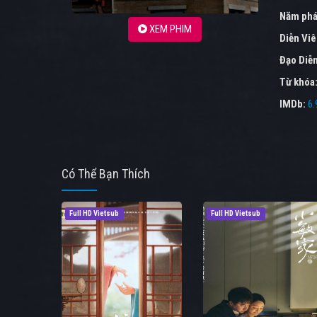
Năm phá
XEM PHIM
Diễn Vi
Đạo Diễ
Từ khóa
IMDb:
6.
Có Thể Bạn Thích
Full HD Vietsub
Full HD Vietsub