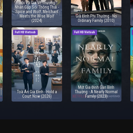
Sói Và Gia Vị: Thương
Nhân Gặp Sói Thông Thái -
Spice and Wolf: Merchant
Meets the Wise Wolf
Gia Đình Phi Thường - No
(2024)
Ordinary Family (2010)
Full HD Vietsub
Full HD Vietsub
Một Gia Đình Gần Bình
Toà Án Gia Đình - Hold a
Thường - A Nearly Normal
Court Now (2026)
Family (2023)