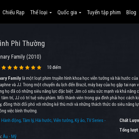
Chiếu Rạp
Thể loại
Quốc gia
Tuyển tập phim
Blog
ình Phi Thường
nary Family (2010)
10 điểm
nary Family
là một loạt phim truyền hình khoa học viễn tưởng và hài hước của 
aphne và JJ. Trong một chuyến du lịch đến Brazil, máy bay của họ gặp tai nạn v
ằng họ đã có những siêu năng lực đặc biệt: Jim có siêu sức mạnh và khả năng
tâm trí, JJ có trí tuệ siêu phàm. Mỗi thành viên trong gia đình phải học các
, đồng thời đối phó với những kẻ thù mới và những thách thức do siêu năng lực
ông việc bình thường.
:
Hành động
Tâm lý
Hài hước
Viễn tưởng
Kỳ ảo
TV Series -
Chất Lượn
Tổng lượt
a:
Âu - Mỹ