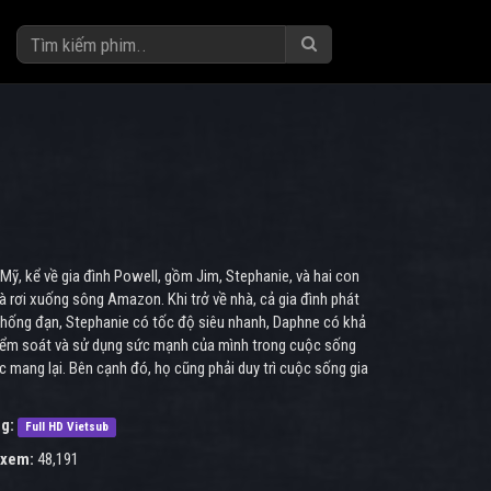
Mỹ, kể về gia đình Powell, gồm Jim, Stephanie, và hai con
à rơi xuống sông Amazon. Khi trở về nhà, cả gia đình phát
 chống đạn, Stephanie có tốc độ siêu nhanh, Daphne có khả
h kiểm soát và sử dụng sức mạnh của mình trong cuộc sống
 mang lại. Bên cạnh đó, họ cũng phải duy trì cuộc sống gia
g:
Full HD Vietsub
 xem:
48,191