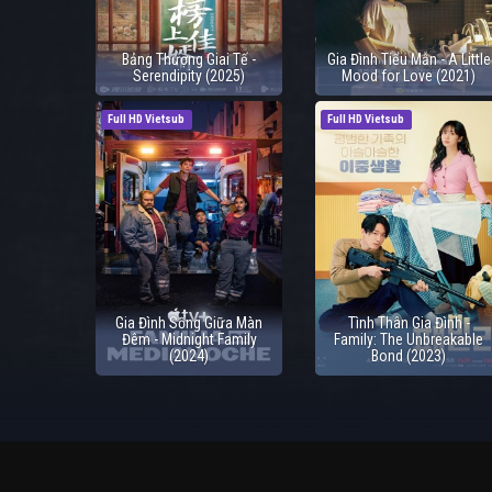
Bảng Thượng Giai Tế -
Gia Đình Tiểu Mẫn - A Little
Serendipity (2025)
Mood for Love (2021)
Full HD Vietsub
Full HD Vietsub
Gia Đình Sống Giữa Màn
Tình Thân Gia Đình -
Đêm - Midnight Family
Family: The Unbreakable
(2024)
Bond (2023)