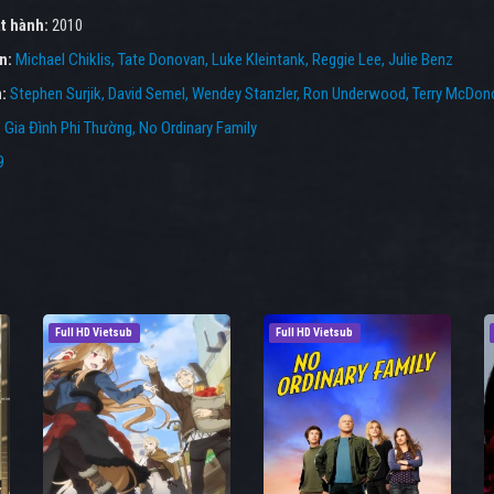
t hành:
2010
ên:
Michael Chiklis
Tate Donovan
Luke Kleintank
Reggie Lee
Julie Benz
n:
Stephen Surjik
David Semel
Wendey Stanzler
Ron Underwood
Terry McDon
:
Gia Đình Phi Thường
,
No Ordinary Family
9
Full HD Vietsub
Full HD Vietsub