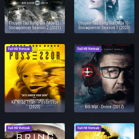
Chuyến Tàu Băng Giá (Mùa 2) -
Chuyến Tàu Băng Giá (Mùa 1) -
Snowpiercer Season 2 (2021)
Snowpiercer Season 1 (2020)
Full HD Vietsub
Full HD Vietsub
Kẻ Nhập Thần - Possessor
(2020)
Đối Mặt - Drone (2017)
Full HD Vietsub
Full HD Vietsub