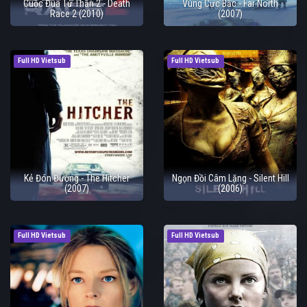
Cuộc Đua Tử Thần 2 - Death
Vùng Cực Bắc - Far North
Race 2 (2010)
(2007)
Full HD Vietsub
Full HD Vietsub
Kẻ Đón Đường - The Hitcher
Ngọn Đồi Câm Lặng - Silent Hill
(2007)
(2006)
Full HD Vietsub
Full HD Vietsub