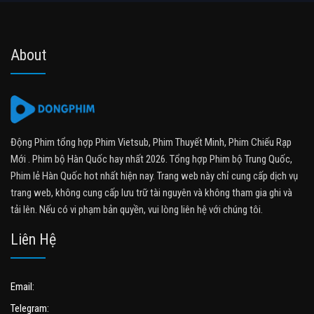
About
Động Phim tổng hợp Phim Vietsub, Phim Thuyết Minh, Phim Chiếu Rạp
Mới . Phim bộ Hàn Quốc hay nhất 2026. Tổng hợp Phim bộ Trung Quốc,
Phim lẻ Hàn Quốc hot nhất hiện nay. Trang web này chỉ cung cấp dịch vụ
trang web, không cung cấp lưu trữ tài nguyên và không tham gia ghi và
tải lên. Nếu có vi phạm bản quyền, vui lòng liên hệ với chúng tôi.
Liên Hệ
Email:
Telegram: