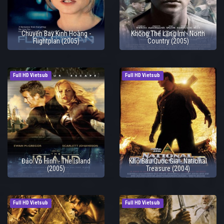
Chuyến Bay Kinh Hoàng -
Không Thể Lặng Im - North
Flightplan (2005)
Country (2005)
Full HD Vietsub
Full HD Vietsub
Đảo Vô Hình - The Island
Kho Báu Quốc Gia - National
(2005)
Treasure (2004)
Full HD Vietsub
Full HD Vietsub