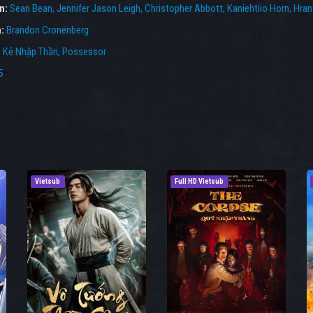
ên:
Sean Bean
Jennifer Jason Leigh
Christopher Abbott
Kaniehtiio Horn
Hran
n:
Brandon Cronenberg
:
Kẻ Nhập Thần
,
Possessor
5
Vietsub
Full HD Vietsub