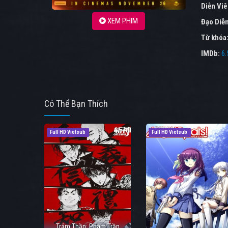
Diễn Vi
XEM PHIM
Đạo Diễ
Từ khóa
IMDb:
6.
Có Thể Bạn Thích
Full HD Vietsub
Full HD Vietsub
Trảm Thần: Phàm Trần