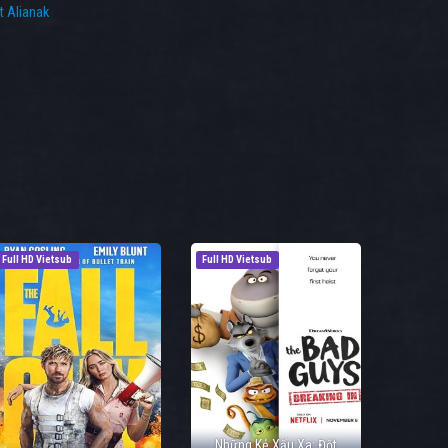
t Alianak
Full HD Vietsub
Full HD Vietsub
Những Kẻ Xấu Xa: Đột