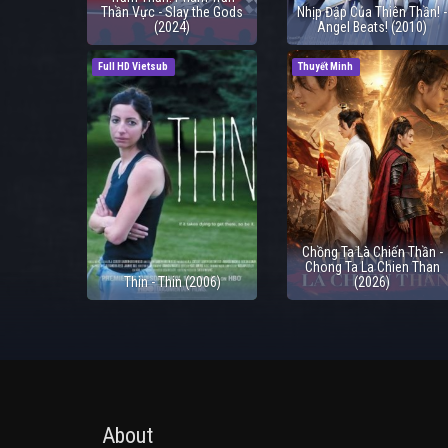
Thần Vực - Slay the Gods
Nhịp Đập Của Thiên Thần! -
(2024)
Angel Beats! (2010)
Full HD Vietsub
Thuyết Minh
Chồng Ta Là Chiến Thần -
Chong Ta La Chien Than
Thin - Thin (2006)
(2026)
About