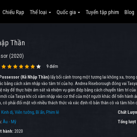
Chiếu Rạp
Thể loại
Quốc gia
Tuyển tập phim
Blog
hập Thần
sor (2020)
9 điểm
Possessor (Kẻ Nhập Thần)
lấy bối cảnh trong một tương lai không xa, tron
ác bằng cách xâm nhập vào tâm trí của họ. Andrea Riseborough đóng vai Tasya
ệ này để thực hiện ám sát và nhiệm vụ gián điệp bằng cách chuyển tâm trí củ
mới của Tasya khi cô xâm nhập vào cơ thể của một người khác để tiến hành ám
 cô phải đối mặt với nhiều thách thức và xác định rõ bản thân cô và tâm hồn 
:
Kinh dị
Viễn tưởng
Bí ẩn
Phim lẻ
Chất Lượn
a:
Âu - Mỹ
Tổng lượt
t hành:
2020