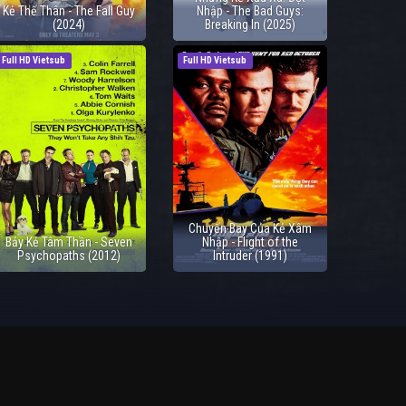
Kẻ Thế Thân - The Fall Guy
Nhập - The Bad Guys:
(2024)
Breaking In (2025)
Full HD Vietsub
Full HD Vietsub
Chuyến Bay Của Kẻ Xâm
Bảy Kẻ Tâm Thần - Seven
Nhập - Flight of the
Psychopaths (2012)
Intruder (1991)