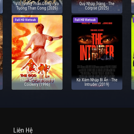
Võ Tướng Thần Công - Vo
Quỷ Nhập Tràng - The
Tuong Than Cong (2026)
Corpse (2025)
Full HD Vietsub
Full HD Vietsub
Thần Ăn - The God of
Kẻ Xâm Nhập Bí Ẩn - The
Cookery (1996)
Intruder (2019)
Liên Hệ