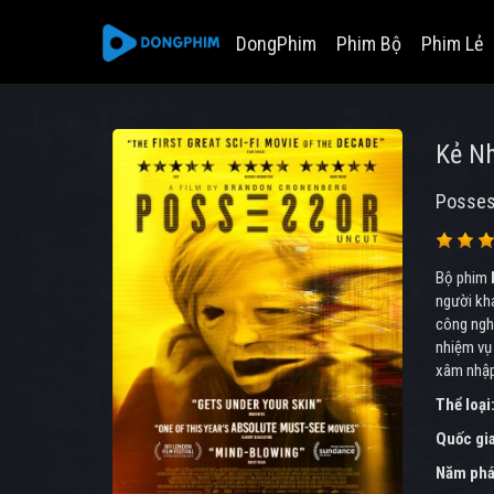
DongPhim
Phim Bộ
Phim Lẻ
Kẻ N
Posses
Bộ phim
người kh
công ngh
nhiệm vụ 
xâm nhập,
Thể loại
Quốc gi
Năm phá