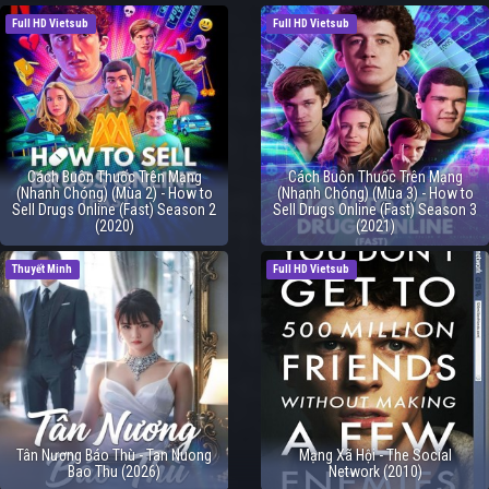
Full HD Vietsub
Full HD Vietsub
Cách Buôn Thuốc Trên Mạng
Cách Buôn Thuốc Trên Mạng
(Nhanh Chóng) (Mùa 2) - How to
(Nhanh Chóng) (Mùa 3) - How to
Sell Drugs Online (Fast) Season 2
Sell Drugs Online (Fast) Season 3
(2020)
(2021)
Thuyết Minh
Full HD Vietsub
Tân Nương Báo Thù - Tan Nuong
Mạng Xã Hội - The Social
Bao Thu (2026)
Network (2010)