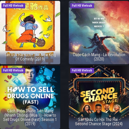
Full HD Vietsub
Full HD Vietsub
Tân Vua Hài Kịch - The New King
Cuộc Cách Mạng - La Révolution
Of Comedy (2019)
(2020)
Full HD Vietsub
Full HD Vietsub
Cách Buôn Thuốc Trên Mạng
(Nhanh Chóng) (Mùa 1) - How to
Sell Drugs Online (Fast) Season 1
Sân Khấu Cơ Hội Thứ Hai -
(2019)
Second Chance Stage (2024)