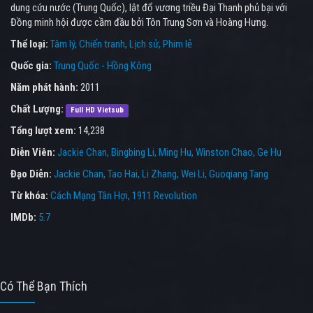
dung cứu nước (Trung Quốc), lật đổ vương triều Đại Thanh phủ bại với
Đồng minh hội được cầm đầu bởi Tôn Trung Sơn và Hoàng Hưng.
Thể loại:
Tâm lý
Chiến tranh
Lịch sử
Phim lẻ
Quốc gia:
Trung Quốc - Hồng Kông
Năm phát hành:
2011
Chất Lượng:
Full HD Vietsub
Tổng lượt xem:
14,238
Diễn Viên:
Jackie Chan
Bingbing Li
Ming Hu
Winston Chao
Ge Hu
Đạo Diễn:
Jackie Chan
Tao Hai
Li Zhang
Wei Li
Guoqiang Tang
Từ khóa:
Cách Mạng Tân Hợi
,
1911 Revolution
IMDb:
5.7
Có Thể Bạn Thích