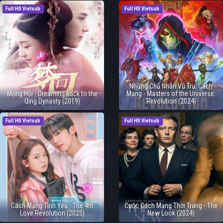
Full HD Vietsub
Full HD Vietsub
Những Chủ Nhân Vũ Trụ: Cách
Mộng Hồi - Dreaming Back to the
Mạng - Masters of the Universe:
Qing Dynasty (2019)
Revolution (2024)
Full HD Vietsub
Full HD Vietsub
Cách Mạng Tình Yêu - The 4th
Cuộc Cách Mạng Thời Trang - The
Love Revolution (2025)
New Look (2024)