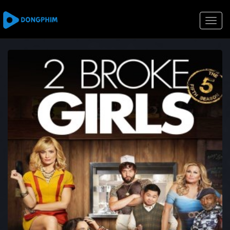
Toggle
naviga