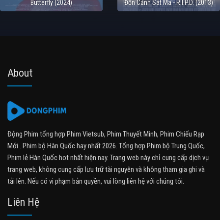
Butterfly (2024)
Đồn Cảnh Sát Ma - R.I.P.D. (2013)
About
Động Phim tổng hợp Phim Vietsub, Phim Thuyết Minh, Phim Chiếu Rạp
Mới . Phim bộ Hàn Quốc hay nhất 2026. Tổng hợp Phim bộ Trung Quốc,
Phim lẻ Hàn Quốc hot nhất hiện nay. Trang web này chỉ cung cấp dịch vụ
trang web, không cung cấp lưu trữ tài nguyên và không tham gia ghi và
tải lên. Nếu có vi phạm bản quyền, vui lòng liên hệ với chúng tôi.
Liên Hệ