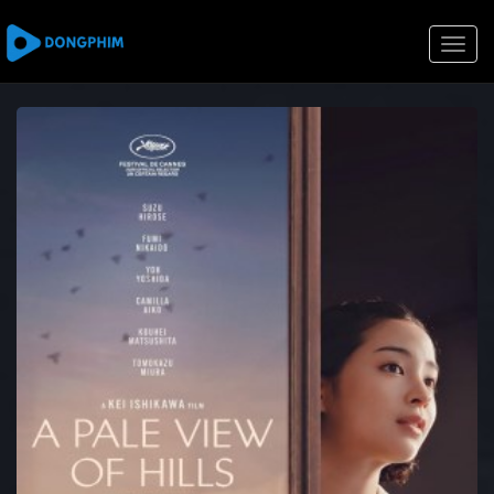
Toggle
naviga