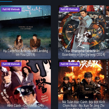
Full HD Vietsub
Full HD Vietsub
Hạ Cánh Nơi Anh - Crash Landing
Đại Phụng Đả Canh Nhân -
on You (2019)
Guardians of the Dafeng (2024)
Full HD Vietsub
Full HD Vietsub
Nữ Tuần Đặc Cảnh: Đội Đột Kích
Hình Cảnh - Gun Metal Grey
Chim Ruồi - Nü Xun Te Jing Zhi