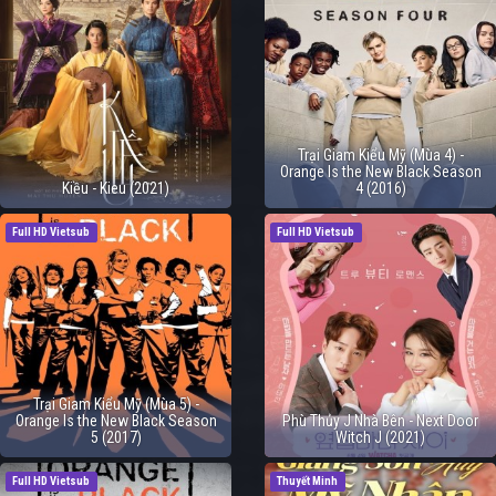
Trại Giam Kiểu Mỹ (Mùa 4) -
Orange Is the New Black Season
Kiều - Kieu (2021)
4 (2016)
Full HD Vietsub
Full HD Vietsub
Trại Giam Kiểu Mỹ (Mùa 5) -
Orange Is the New Black Season
Phù Thủy J Nhà Bên - Next Door
5 (2017)
Witch J (2021)
Full HD Vietsub
Thuyết Minh