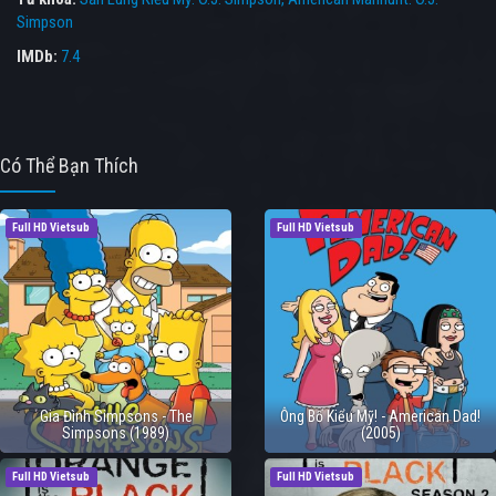
Simpson
IMDb:
7.4
Có Thể Bạn Thích
Full HD Vietsub
Full HD Vietsub
Gia Đình Simpsons - The
Ông Bố Kiểu Mỹ! - American Dad!
Simpsons (1989)
(2005)
Full HD Vietsub
Full HD Vietsub