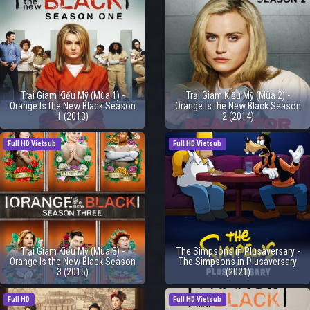
Trại Giam Kiểu Mỹ (Mùa 1) -
Trại Giam Kiểu Mỹ (Mùa 2) -
Orange Is the New Black Season
Orange Is the New Black Season
1 (2013)
2 (2014)
Full HD Vietsub
Full HD Vietsub
Trại Giam Kiểu Mỹ (Mùa 3) -
The Simpsons in Plusaversary -
Orange Is the New Black Season
The Simpsons in Plusaversary
3 (2015)
(2021)
Full HD
Full HD Vietsub