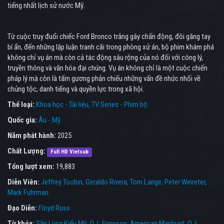
tiếng nhất lịch sử nước Mỹ.
Từ cuộc truy đuổi chiếc Ford Bronco trắng gây chấn động, đôi găng tay
bí ẩn, đến những lập luận tranh cãi trong phòng xử án, bộ phim khám phá
không chỉ vụ án mà còn cả tác động sâu rộng của nó đối với công lý,
truyền thông và văn hóa đại chúng. Vụ án không chỉ là một cuộc chiến
pháp lý mà còn là tấm gương phản chiếu những vấn đề nhức nhối về
chủng tộc, danh tiếng và quyền lực trong xã hội.
Thể loại:
Khoa học - Tài liệu
TV Series - Phim bộ
Quốc gia:
Âu - Mỹ
Năm phát hành:
2025
Chất Lượng:
Full HD Vietsub
Tổng lượt xem:
19,883
Diễn Viên:
Jeffrey Toobin
Geraldo Rivera
Tom Lange
Peter Weireter
Mark Fuhrman
Đạo Diễn:
Floyd Russ
Từ khóa:
Săn Lùng Kiểu Mỹ: O.J. Simpson
,
American Manhunt: O.J.